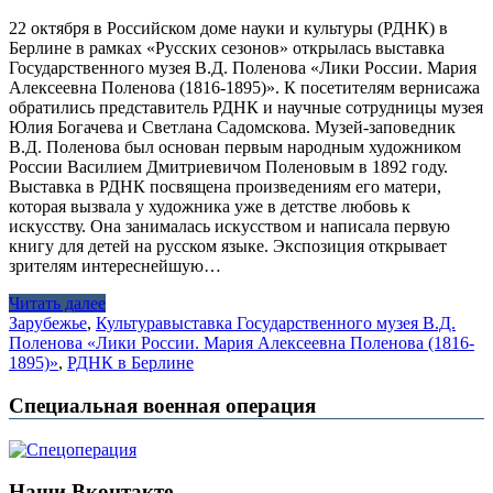
22 октября в Российском доме науки и культуры (РДНК) в
Берлине в рамках «Русских сезонов» открылась выставка
Государственного музея В.Д. Поленова «Лики России. Мария
Алексеевна Поленова (1816-1895)». К посетителям вернисажа
обратились представитель РДНК и научные сотрудницы музея
Юлия Богачева и Светлана Садомскова. Музей-заповедник
В.Д. Поленова был основан первым народным художником
России Василием Дмитриевичом Поленовым в 1892 году.
Выставка в РДНК посвящена произведениям его матери,
которая вызвала у художника уже в детстве любовь к
искусству. Она занималась искусством и написала первую
книгу для детей на русском языке. Экспозиция открывает
зрителям интереснейшую…
Читать далее
Зарубежье
,
Культура
выставка Государственного музея В.Д.
Поленова «Лики России. Мария Алексеевна Поленова (1816-
1895)»
,
РДНК в Берлине
Специальная военная операция
Наши Вконтакте