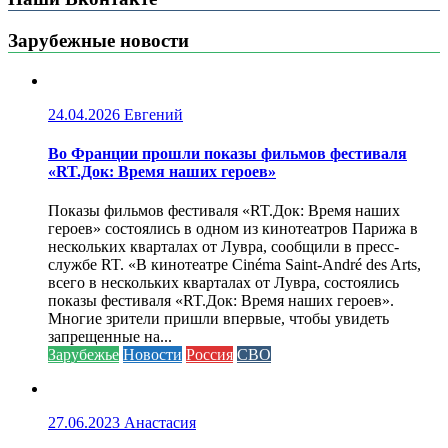
Зарубежные новости
24.04.2026
Евгений
Во Франции прошли показы фильмов фестиваля
«RT.Док: Время наших героев»
Показы фильмов фестиваля «RT.Док: Время наших
героев» состоялись в одном из кинотеатров Парижа в
нескольких кварталах от Лувра, сообщили в пресс-
службе RT. «В кинотеатре Cinéma Saint-André des Arts,
всего в нескольких кварталах от Лувра, состоялись
показы фестиваля «RT.Док: Время наших героев».
Многие зрители пришли впервые, чтобы увидеть
запрещенные на...
Зарубежье
Новости
Россия
СВО
27.06.2023
Анастасия