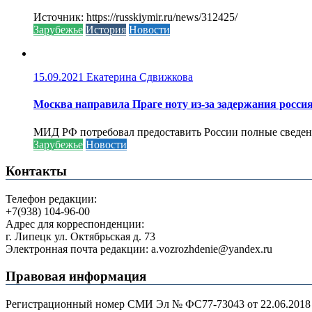
Источник: https://russkiymir.ru/news/312425/
Зарубежье
История
Новости
15.09.2021
Екатерина Сдвижкова
Москва направила Праге ноту из-за задержания росси
МИД РФ потребовал предоставить России полные сведени
Зарубежье
Новости
Контакты
Телефон редакции:
+7(938) 104-96-00
Адрес для корреспонденции:
г. Липецк ул. Октябрьская д. 73
Электронная почта редакции: a.vozrozhdenie@yandex.ru
Правовая информация
Регистрационный номер СМИ Эл № ФС77-73043 от 22.06.2018 г