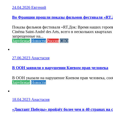
24.04.2026
Евгений
Во Франции прошли показы фильмов фестиваля «RT.Д
Показы фильмов фестиваля «RT.Док: Время наших героев»
Cinéma Saint-André des Arts, всего в нескольких кварта
запрещенные на...
Зарубежье
Новости
Россия
СВО
27.06.2023
Анастасия
В ООН заявили о нарушении Киевом прав человека
В ООН указали на нарушение Киевом прав человека, соо
Зарубежье
Новости
18.04.2023
Анастасия
«Диктант Победы» пройдёт более чем в 40 странах на 