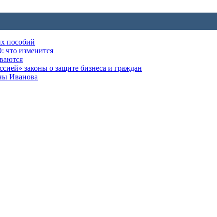
их пособий
: что изменится
ываются
ией» законы о защите бизнеса и граждан
оны Иванова