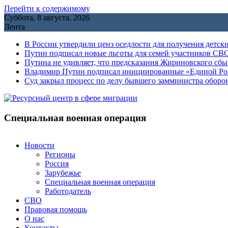
Перейти к содержимому
Суббота, 8 августа, 2026
Лента
В России утвердили ценз оседлости для получения детск
Путин подписал новые льготы для семей участников СВО
Путина не удивляет, что предсказания Жириновского сб
Владимир Путин подписал инициированные «Единой Росс
Cуд закрыл процесс по делу бывшего замминистра обор
Специальная военная операция
Новости
Регионы
Россия
Зарубежье
Специальная военная операция
Работодатель
СВО
Правовая помощь
О нас
Контакты