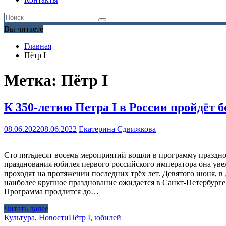
Вы читаете
Главная
Пётр I
Метка:
Пётр I
К 350-летию Петра I в России пройдёт 
08.06.2022
08.06.2022
Екатерина Сдвижкова
Сто пятьдесят восемь мероприятий вошли в программу праздно
празднования юбилея первого российского императора она уве
проходят на протяжении последних трёх лет. Девятого июня, в
наиболее крупное празднование ожидается в Санкт-Петербурге
Программа продлится до…
Читать далее
Культура
,
Новости
Пётр I
,
юбилей