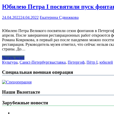
Юбилею Петра I посвятили пуск фонтан
24.04.2022
24.04.2022
Екатерина Сдвижкова
Юбилею Петра Великого посвятили сезон фонтанов в Петергоф
апреля. После завершения реставрационных работ откроются 
Романа Коврикова, в первый раз после пандемии можно посетит
реставрация. Руководитель музея отметил, что сейчас нельзя с
страны. До…
Читать далее
Культура
,
Санкт-Петербург
выставка
,
Петергоф
,
Пётр I
,
юбилей
Специальная военная операция
Наши Вконтакте
Зарубежные новости