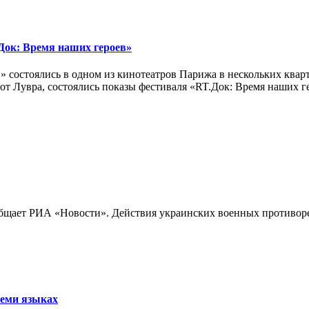
ок: Время наших героев»
 состоялись в одном из кинотеатров Парижа в нескольких кварт
лах от Лувра, состоялись показы фестиваля «RT.Док: Время наших
бщает РИА «Новости». Действия украинских военных противореч
семи языках