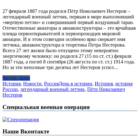
27 февраля 1887 года родился Пётр Николаевич Нестеров –
легендарный военный летчик, первым в мире выполнивший
«мертвую петлю» и совершивший первый воздушный таран.
Отечественные авиаторы и авиаконструкторы – это ярчайшая
плеяда первооткрывателей и первопроходцев мировой
авиации. И в этом созвездии особенно ярко сверкает имя
летчика, авиаконструктора и теоретика Петра Нестерова.
Всего 27 лет жизни было отпущено этому невероятно
энергичному человеку: он родился 27 (15 по ст. ст.) февраля
1887 года, а погиб 8 сентября (26 августа по ст. ст.) 1914 года.
Но за эти неполные три десятка лет Нестеров успел…
Читать далее
История
,
Новости
,
Россия
День в истории
,
История
,
история
России
,
легендарный военный летчик
,
Пётр Николаевич
Нестеров
Специальная военная операция
Наши Вконтакте