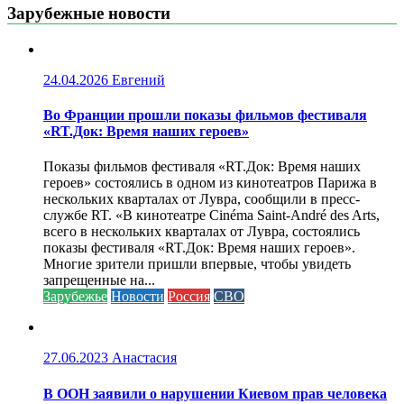
Зарубежные новости
24.04.2026
Евгений
Во Франции прошли показы фильмов фестиваля
«RT.Док: Время наших героев»
Показы фильмов фестиваля «RT.Док: Время наших
героев» состоялись в одном из кинотеатров Парижа в
нескольких кварталах от Лувра, сообщили в пресс-
службе RT. «В кинотеатре Cinéma Saint-André des Arts,
всего в нескольких кварталах от Лувра, состоялись
показы фестиваля «RT.Док: Время наших героев».
Многие зрители пришли впервые, чтобы увидеть
запрещенные на...
Зарубежье
Новости
Россия
СВО
27.06.2023
Анастасия
В ООН заявили о нарушении Киевом прав человека