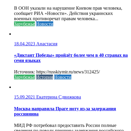
В ООН указали на нарушение Киевом прав человека,
сообщает РИА «Новости». Действия украинских
военных противоречат правам человека...
Зарубежье
Новости
18.04.2023
Анастасия
«Диктант Победы» пройдёт более чем в 40 странах на
семи языках
Источник: https://russkiymir.ru/news/312425/
Зарубежье
История
Новости
15.09.2021
Екатерина Сдвижкова
Москва направила Праге ноту из-за задержания
россиянина
МИД РФ потребовал предоставить России полные
сведения по поводу причины задержания российского