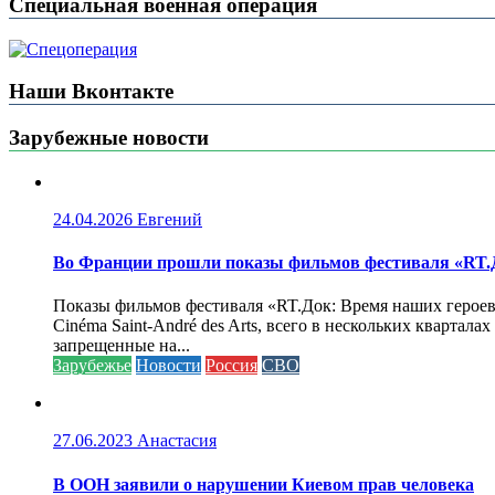
Специальная военная операция
Наши Вконтакте
Зарубежные новости
24.04.2026
Евгений
Во Франции прошли показы фильмов фестиваля «RT.Д
Показы фильмов фестиваля «RT.Док: Время наших героев»
Cinéma Saint-André des Arts, всего в нескольких кварта
запрещенные на...
Зарубежье
Новости
Россия
СВО
27.06.2023
Анастасия
В ООН заявили о нарушении Киевом прав человека