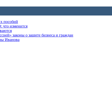
их пособий
: что изменится
ываются
ией» законы о защите бизнеса и граждан
оны Иванова