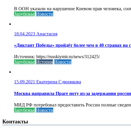
В ООН указали на нарушение Киевом прав человека, соо
Зарубежье
Новости
18.04.2023
Анастасия
«Диктант Победы» пройдёт более чем в 40 странах на 
Источник: https://russkiymir.ru/news/312425/
Зарубежье
История
Новости
15.09.2021
Екатерина Сдвижкова
Москва направила Праге ноту из-за задержания росси
МИД РФ потребовал предоставить России полные сведени
Зарубежье
Новости
Контакты