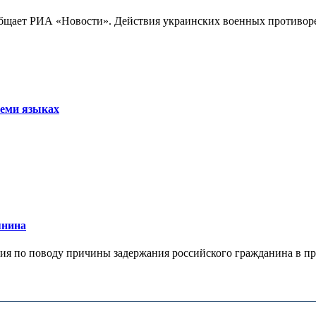
бщает РИА «Новости». Действия украинских военных противореч
семи языках
янина
я по поводу причины задержания российского гражданина в праж