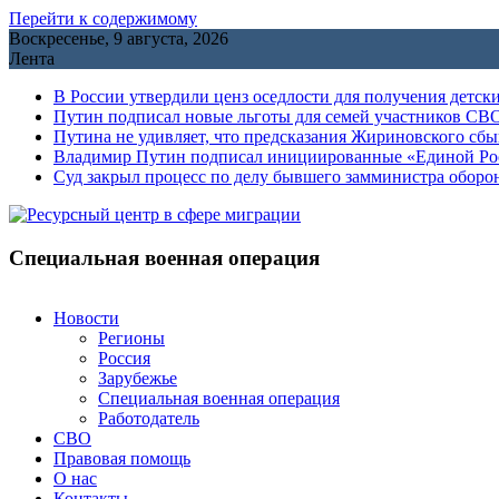
Перейти к содержимому
Воскресенье, 9 августа, 2026
Лента
В России утвердили ценз оседлости для получения детск
Путин подписал новые льготы для семей участников СВО
Путина не удивляет, что предсказания Жириновского сб
Владимир Путин подписал инициированные «Единой Росс
Cуд закрыл процесс по делу бывшего замминистра обор
Специальная военная операция
Новости
Регионы
Россия
Зарубежье
Специальная военная операция
Работодатель
СВО
Правовая помощь
О нас
Контакты