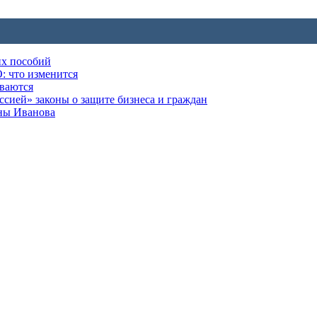
их пособий
: что изменится
ываются
ией» законы о защите бизнеса и граждан
оны Иванова