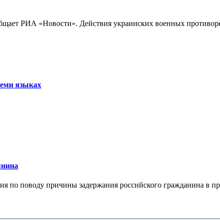
бщает РИА «Новости». Действия украинских военных противореч
семи языках
янина
я по поводу причины задержания российского гражданина в праж