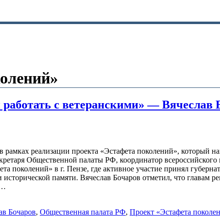
колений»
 работать с ветеранскими» — Вячеслав 
 в рамках реализации проекта «Эстафета поколений», который н
ретаря Общественной палаты РФ, координатор всероссийского п
та поколений» в г. Пензе, где активное участие принял губерна
исторической памяти. Вячеслав Бочаров отметил, что главам ре
ю…
ав Бочаров
,
Общественная палата РФ
,
Проект «Эстафета поколе