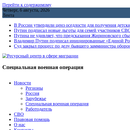
Перейти к содержимому
Четверг, 6 августа, 2026
Лента
В России утвердили ценз оседлости для получения детск
Путин подписал новые льготы для семей участников СВО
Путина не удивляет, что предсказания Жириновского сб
Владимир Путин подписал инициированные «Единой Росс
Cуд закрыл процесс по делу бывшего замминистра обор
Специальная военная операция
Новости
Регионы
Россия
Зарубежье
Специальная военная операция
Работодатель
СВО
Правовая помощь
О нас
Контакты