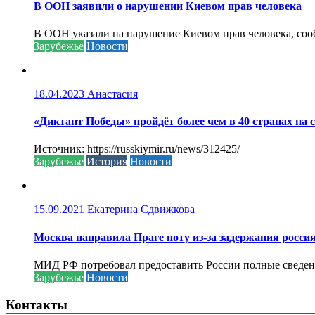
В ООН заявили о нарушении Киевом прав человека
В ООН указали на нарушение Киевом прав человека, соо
Зарубежье
Новости
18.04.2023
Анастасия
«Диктант Победы» пройдёт более чем в 40 странах на 
Источник: https://russkiymir.ru/news/312425/
Зарубежье
История
Новости
15.09.2021
Екатерина Сдвижкова
Москва направила Праге ноту из-за задержания росси
МИД РФ потребовал предоставить России полные сведени
Зарубежье
Новости
Контакты