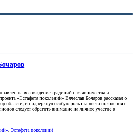
Бочаров
аправлен на возрождение традиций наставничества и
роекта «Эстафета поколений» Вячеслав Бочаров рассказал о
тор области, и подчеркнул особую роль старшего поколения в
гионов следует обратить внимание на личное участие в
ний»
,
Эстафета поколений