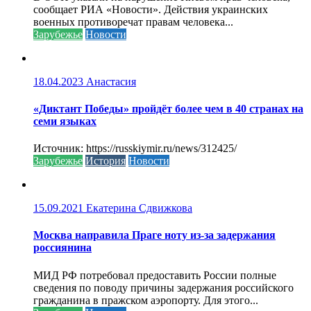
сообщает РИА «Новости». Действия украинских
военных противоречат правам человека...
Зарубежье
Новости
18.04.2023
Анастасия
«Диктант Победы» пройдёт более чем в 40 странах на
семи языках
Источник: https://russkiymir.ru/news/312425/
Зарубежье
История
Новости
15.09.2021
Екатерина Сдвижкова
Москва направила Праге ноту из-за задержания
россиянина
МИД РФ потребовал предоставить России полные
сведения по поводу причины задержания российского
гражданина в пражском аэропорту. Для этого...