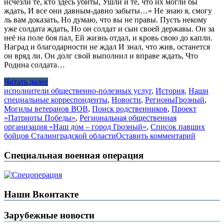
исчезли те, кто здесь убиты, Ушли и те, что их могли бы
ждать, И все они давным-давно забыты…» Не знаю я, смогу
ль вам доказать, Но думаю, что вы не правы. Пусть некому
уже солдата ждать, Но он солдат и сын своей державы. Он за
неё на поле боя пал, Ей жизнь отдал, и кровь свою до капли.
Наград и благодарности не ждал И знал, что жив, останется
он вряд ли. Он долг свой выполнил и вправе ждать, Что
Родина солдата…
Читать далее
исполнители общественно-полезных услуг
,
История
,
Наши
специальные корреспонденты
,
Новости
,
Регионы
Грозный
,
Могилы ветеранов ВОВ
,
Поиск родственников
,
Проект
«Патриоты Победы»
,
Региональная общественная
организация «Наш дом – город Грозный»
,
Список павших
бойцов Сталинградской области
Оставить комментарий
Специальная военная операция
Наши Вконтакте
Зарубежные новости