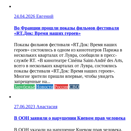
24.04.2026
Евгений
Во Франции прошли показы фильмов фестиваля
«RT.Док: Время наших героев»
Показы фильмов фестиваля «RT.Док: Время наших
героев» состоялись в одном из кинотеатров Парижа в
нескольких кварталах от Лувра, сообщили в пресс-
службе RT. «В кинотеатре Cinéma Saint-André des Arts,
всего в нескольких кварталах от Лувра, состоялись
показы фестиваля «RT.Док: Время наших героев».
Многие зрители пришли впервые, чтобы увидеть
запрещенные на...
Зарубежье
Новости
Россия
СВО
27.06.2023
Анастасия
В ООН заявили о нарушении Киевом прав человека
В ООН указали на нарушение Киевом прав человека,