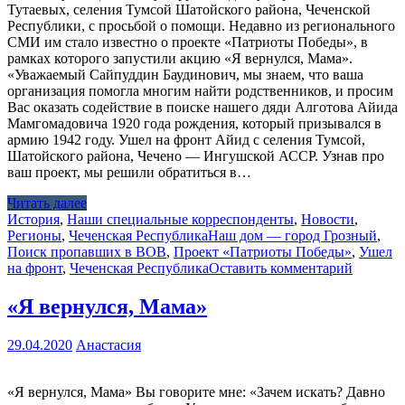
Тутаевых, селения Тумсой Шатойского района, Чеченской
Республики, с просьбой о помощи. Недавно из регионального
СМИ им стало известно о проекте «Патриоты Победы», в
рамках которого запустили акцию «Я вернулся, Мама».
«Уважаемый Сайпуддин Баудинович, мы знаем, что ваша
организация помогла многим найти родственников, и просим
Вас оказать содействие в поиске нашего дяди Алготова Айида
Мамгомадовича 1920 года рождения, который призывался в
армию 1942 году. Ушел на фронт Айид с селения Тумсой,
Шатойского района, Чечено — Ингушской АССР. Узнав про
ваш проект, мы решили обратиться в…
Читать далее
История
,
Наши специальные корреспонденты
,
Новости
,
Регионы
,
Чеченская Республика
Наш дом — город Грозный
,
Поиск пропавших в ВОВ
,
Проект «Патриоты Победы»
,
Ушел
на фронт
,
Чеченская Республика
Оставить комментарий
«Я вернулся, Мама»
29.04.2020
Анастасия
«Я вернулся, Мама» Вы говорите мне: «Зачем искать? Давно