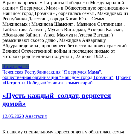
В рамках проекта » Патриоты Победы » и Международной
акции » Я вернулся , Мама» в Общественную организацию »
Наш дом город Грозный» , обратилась семья , Мажидовых из
Республики Дагестан , города Хасав Юрт . Семья ,
Мажидовых ( Мажидова Шамсият , Мажидов Салтанпаша ,
Гайбулатова Аламат , Мусаев Висхаджи, Аскеров Калсын,
Абсаидова Зайнап , Атаев Махмуд и Атаева Вагидат )
разыскивают своего дядю , Мажидова Анварпашу
Абдурашидовича , пропавшего без вести на полях сражений
Великой Отечественной войны и последнее письмо от
которого родственники получили , 23 июля 1942…
Читать далее
Чеченская Республика
акция "Я вернулся Мама"
,
общественная организация "Наш дом город Грозный"
,
Проект
«Патриоты Победы»
Оставить комментарий
«Пусть каждый солдат, вернется
домой»
12.05.2020
Анастасия
К нашему специальному корреспонденту обратилась семья