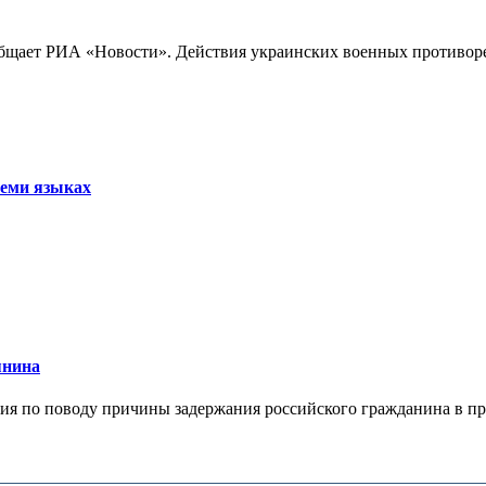
бщает РИА «Новости». Действия украинских военных противореч
семи языках
янина
я по поводу причины задержания российского гражданина в праж