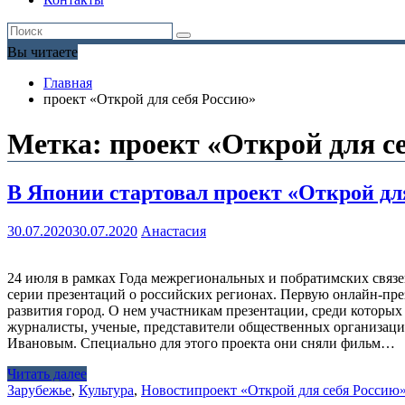
Вы читаете
Главная
проект «Открой для себя Россию»
Метка:
проект «Открой для с
В Японии стартовал проект «Открой дл
30.07.2020
30.07.2020
Анастасия
24 июля в рамках Года межрегиональных и побратимских связей
серии презентаций о российских регионах. Первую онлайн-пре
развития город. О нем участникам презентации, среди котор
журналисты, ученые, представители общественных организаций
Ивановым. Специально для этого проекта они сняли фильм…
Читать далее
Зарубежье
,
Культура
,
Новости
проект «Открой для себя Россию