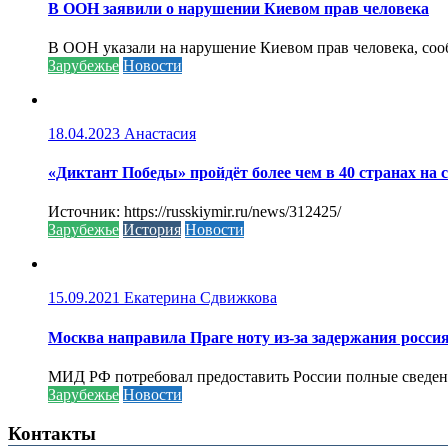
В ООН заявили о нарушении Киевом прав человека
В ООН указали на нарушение Киевом прав человека, соо
Зарубежье
Новости
18.04.2023
Анастасия
«Диктант Победы» пройдёт более чем в 40 странах на 
Источник: https://russkiymir.ru/news/312425/
Зарубежье
История
Новости
15.09.2021
Екатерина Сдвижкова
Москва направила Праге ноту из-за задержания росси
МИД РФ потребовал предоставить России полные сведени
Зарубежье
Новости
Контакты