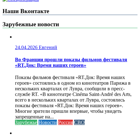
Наши Вконтакте
Зарубежные новости
24.04.2026
Евгений
Во Франции прошли показы фильмов фестиваля
«RT.Док: Время наших героев»
Показы фильмов фестиваля «RT.Док: Время наших
героев» состоялись в одном из кинотеатров Парижа в
нескольких кварталах от Лувра, сообщили в пресс-
службе RT. «В кинотеатре Cinéma Saint-André des Arts,
всего в нескольких кварталах от Лувра, состоялись
показы фестиваля «RT.Док: Время наших героев».
Многие зрители пришли впервые, чтобы увидеть
запрещенные на...
Зарубежье
Новости
Россия
СВО