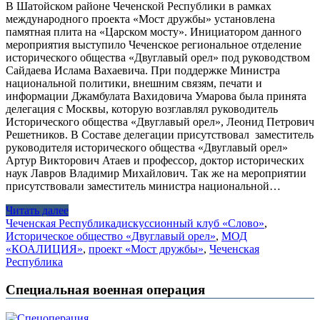
В Шатойском районе Чеченской Республики в рамках
международного проекта «Мост дружбы» установлена
памятная плита на «Царском мосту». Инициатором данного
мероприятия выступило Чеченское региональное отделение
исторического общества «Двуглавый орел» под руководством
Сайдаева Ислама Вахаевича. При поддержке Министра
национальной политики, внешним связям, печати и
информации Джамбулата Вахидовича Умарова была принята
делегация с Москвы, которую возглавлял руководитель
Исторического общества «Двуглавый орел», Леонид Петрович
Решетников. В Составе делегации присутствовал заместитель
руководителя исторического общества «Двуглавый орел»
Артур Викторович Атаев и профессор, доктор исторических
наук Лавров Владимир Михайлович. Так же на мероприятии
присутствовали заместитель министра национальной…
Читать далее
Чеченская Республика
дискуссионный клуб «Слово»
,
Историческое общество «Двуглавый орел»
,
МОД
«КОАЛИЦИЯ»
,
проект «Мост дружбы»
,
Чеченская
Республика
Специальная военная операция