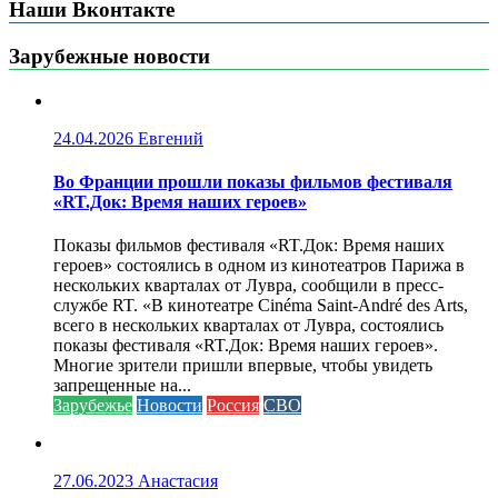
Наши Вконтакте
Зарубежные новости
24.04.2026
Евгений
Во Франции прошли показы фильмов фестиваля
«RT.Док: Время наших героев»
Показы фильмов фестиваля «RT.Док: Время наших
героев» состоялись в одном из кинотеатров Парижа в
нескольких кварталах от Лувра, сообщили в пресс-
службе RT. «В кинотеатре Cinéma Saint-André des Arts,
всего в нескольких кварталах от Лувра, состоялись
показы фестиваля «RT.Док: Время наших героев».
Многие зрители пришли впервые, чтобы увидеть
запрещенные на...
Зарубежье
Новости
Россия
СВО
27.06.2023
Анастасия