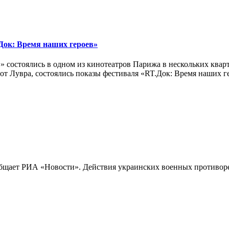
ок: Время наших героев»
 состоялись в одном из кинотеатров Парижа в нескольких кварт
лах от Лувра, состоялись показы фестиваля «RT.Док: Время наших
бщает РИА «Новости». Действия украинских военных противореч