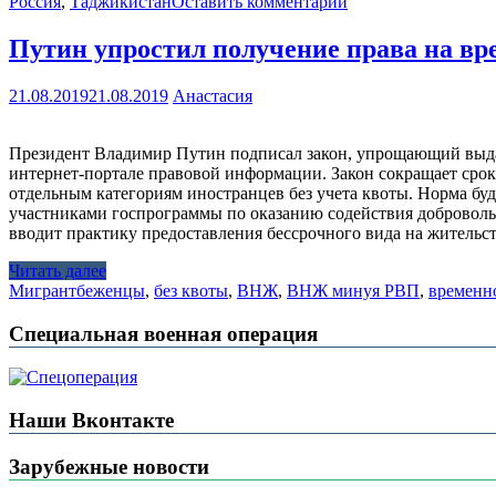
Россия
,
Таджикистан
Оставить комментарий
Путин упростил получение права на вр
21.08.2019
21.08.2019
Анастасия
Президент Владимир Путин подписал закон, упрощающий выда
интернет-портале правовой информации. Закон сокращает срок
отдельным категориям иностранцев без учета квоты. Норма буд
участниками госпрограммы по оказанию содействия добровол
вводит практику предоставления бессрочного вида на жительс
Читать далее
Мигрант
беженцы
,
без квоты
,
ВНЖ
,
ВНЖ минуя РВП
,
временн
Специальная военная операция
Наши Вконтакте
Зарубежные новости