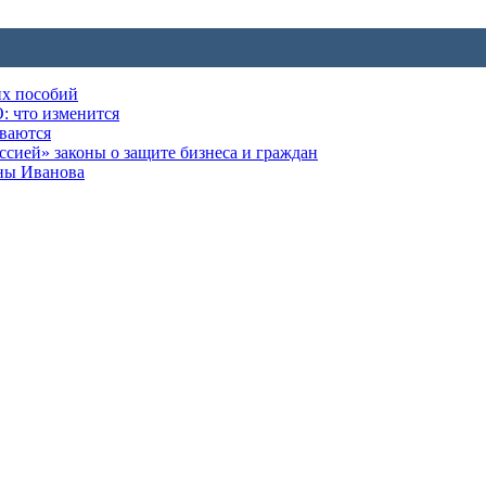
их пособий
: что изменится
ываются
ией» законы о защите бизнеса и граждан
оны Иванова