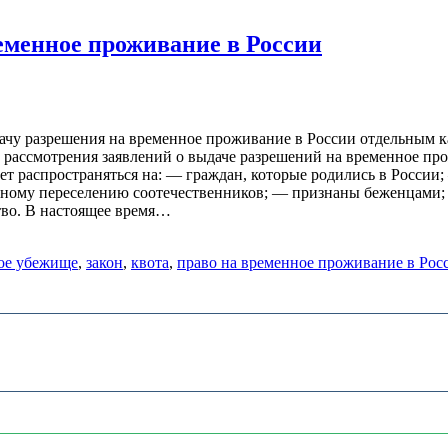
еменное проживание в России
чу разрешения на временное проживание в России отдельным к
 рассмотрения заявлений о выдаче разрешений на временное про
ет распространяться на: — граждан, которые родились в России;
ьному переселению соотечественников; — признаны беженцами;
тво. В настоящее время…
ое убежище
,
закон
,
квота
,
право на временное проживание в Рос