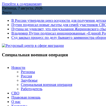
Перейти к содержимому
Пятница, 7 августа, 2026
Лента
В России утвердили ценз оседлости для получения детск
Путин подписал новые льготы для семей участников СВО
Путина не удивляет, что предсказания Жириновского сб
Владимир Путин подписал инициированные «Единой Росс
Cуд закрыл процесс по делу бывшего замминистра обор
Специальная военная операция
Новости
Регионы
Россия
Зарубежье
Специальная военная операция
Работодатель
СВО
Правовая помощь
О нас
Контакты