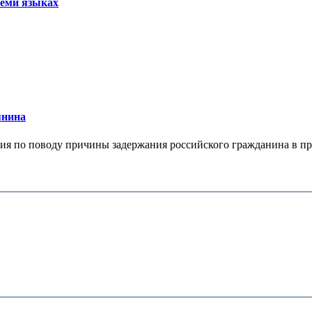
семи языках
янина
я по поводу причины задержания российского гражданина в праж