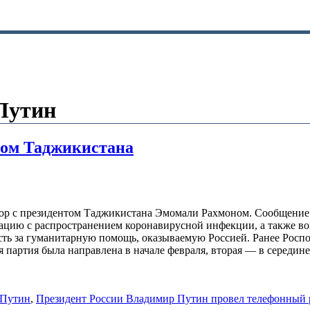
Путин
том Таджикистана
р с президентом Таджикистана Эмомали Рахмоном. Сообщение о
ацию с распространением коронавирусной инфекции, а также во
ь за гуманитарную помощь, оказываемую Россией. Ранее Роспот
я партия была направлена в начале февраля, вторая — в середин
 Путин
,
Президент России Владимир Путин провел телефонный 