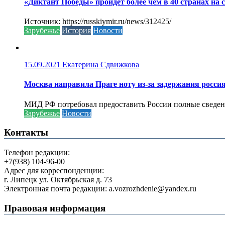
«Диктант Победы» пройдёт более чем в 40 странах на 
Источник: https://russkiymir.ru/news/312425/
Зарубежье
История
Новости
15.09.2021
Екатерина Сдвижкова
Москва направила Праге ноту из-за задержания росси
МИД РФ потребовал предоставить России полные сведени
Зарубежье
Новости
Контакты
Телефон редакции:
+7(938) 104-96-00
Адрес для корреспонденции:
г. Липецк ул. Октябрьская д. 73
Электронная почта редакции: a.vozrozhdenie@yandex.ru
Правовая информация