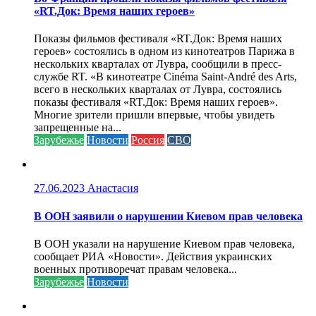
«RT.Док: Время наших героев»
Показы фильмов фестиваля «RT.Док: Время наших
героев» состоялись в одном из кинотеатров Парижа в
нескольких кварталах от Лувра, сообщили в пресс-
службе RT. «В кинотеатре Cinéma Saint-André des Arts,
всего в нескольких кварталах от Лувра, состоялись
показы фестиваля «RT.Док: Время наших героев».
Многие зрители пришли впервые, чтобы увидеть
запрещенные на...
Зарубежье
Новости
Россия
СВО
27.06.2023
Анастасия
В ООН заявили о нарушении Киевом прав человека
В ООН указали на нарушение Киевом прав человека,
сообщает РИА «Новости». Действия украинских
военных противоречат правам человека...
Зарубежье
Новости