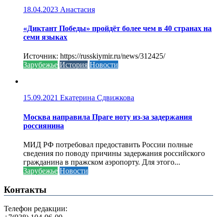
18.04.2023
Анастасия
«Диктант Победы» пройдёт более чем в 40 странах на
семи языках
Источник: https://russkiymir.ru/news/312425/
Зарубежье
История
Новости
15.09.2021
Екатерина Сдвижкова
Москва направила Праге ноту из-за задержания
россиянина
МИД РФ потребовал предоставить России полные
сведения по поводу причины задержания российского
гражданина в пражском аэропорту. Для этого...
Зарубежье
Новости
Контакты
Телефон редакции: