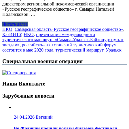
директором региональной некоммерческой организации
«Русское географическое общество» г. Самары Натальей
Полянсковой. …
Читать далее
НКО
,
Самарская область
«Русское географическое общество»
,
КазИИТУ
,
НКО
,
презентация международного
туристического маршрута «Самара-Уральск-Байконур: путь к
звездам»
,
российско-казахстанский туристический форум
состоится в мае 2020 года
,
туристический маршрут
,
Уральск
Специальная военная операция
Наши Вконтакте
Зарубежные новости
24.04.2026
Евгений
Во Франции прошли показы фильмов фестиваля