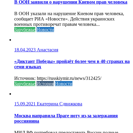
В ООН заявили о нарушении Киевом прав человека
В ООН указали на нарушение Киевом прав человека,
сообщает РИА «Новости». Действия украинских
военных противоречат правам человека...
Зарубежье
Новости
18.04.2023
Анастасия
«Диктант Победы» пройдёт более чем в 40 странах на
семи языках
Источник: https://russkiymir.ru/news/312425/
Зарубежье
История
Новости
15.09.2021
Екатерина Сдвижкова
Москва направила Праге ноту из-за задержания
россиянина
МИД РФ потребовал предоставить России полные