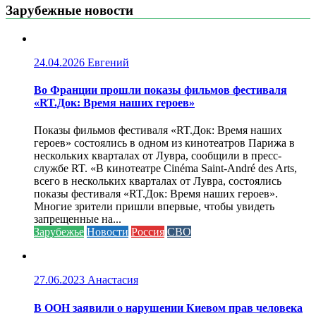
Зарубежные новости
24.04.2026
Евгений
Во Франции прошли показы фильмов фестиваля
«RT.Док: Время наших героев»
Показы фильмов фестиваля «RT.Док: Время наших
героев» состоялись в одном из кинотеатров Парижа в
нескольких кварталах от Лувра, сообщили в пресс-
службе RT. «В кинотеатре Cinéma Saint-André des Arts,
всего в нескольких кварталах от Лувра, состоялись
показы фестиваля «RT.Док: Время наших героев».
Многие зрители пришли впервые, чтобы увидеть
запрещенные на...
Зарубежье
Новости
Россия
СВО
27.06.2023
Анастасия
В ООН заявили о нарушении Киевом прав человека