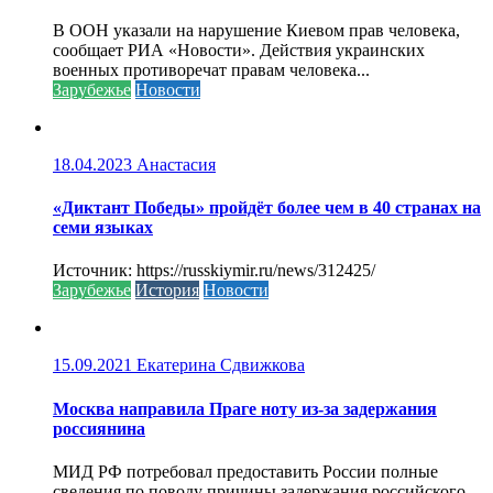
В ООН указали на нарушение Киевом прав человека,
сообщает РИА «Новости». Действия украинских
военных противоречат правам человека...
Зарубежье
Новости
18.04.2023
Анастасия
«Диктант Победы» пройдёт более чем в 40 странах на
семи языках
Источник: https://russkiymir.ru/news/312425/
Зарубежье
История
Новости
15.09.2021
Екатерина Сдвижкова
Москва направила Праге ноту из-за задержания
россиянина
МИД РФ потребовал предоставить России полные
сведения по поводу причины задержания российского