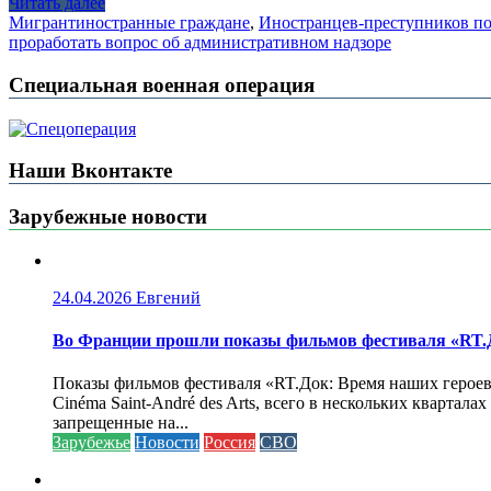
Читать далее
Мигрант
иностранные граждане
,
Иностранцев-преступников по
проработать вопрос об административном надзоре
Специальная военная операция
Наши Вконтакте
Зарубежные новости
24.04.2026
Евгений
Во Франции прошли показы фильмов фестиваля «RT.Д
Показы фильмов фестиваля «RT.Док: Время наших героев»
Cinéma Saint-André des Arts, всего в нескольких кварта
запрещенные на...
Зарубежье
Новости
Россия
СВО