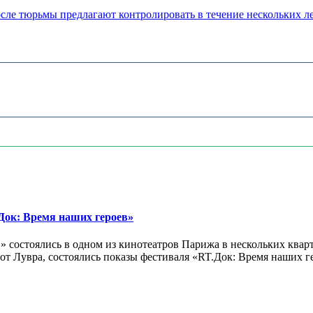
сле тюрьмы предлагают контролировать в течение нескольких л
ок: Время наших героев»
 состоялись в одном из кинотеатров Парижа в нескольких кварт
лах от Лувра, состоялись показы фестиваля «RT.Док: Время наших