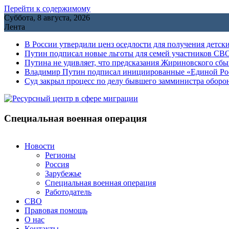
Перейти к содержимому
Суббота, 8 августа, 2026
Лента
В России утвердили ценз оседлости для получения детск
Путин подписал новые льготы для семей участников СВО
Путина не удивляет, что предсказания Жириновского сб
Владимир Путин подписал инициированные «Единой Росс
Cуд закрыл процесс по делу бывшего замминистра обор
Специальная военная операция
Новости
Регионы
Россия
Зарубежье
Специальная военная операция
Работодатель
СВО
Правовая помощь
О нас
Контакты