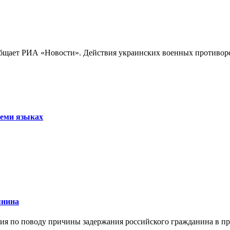
бщает РИА «Новости». Действия украинских военных противореч
семи языках
янина
я по поводу причины задержания российского гражданина в праж