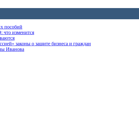
их пособий
: что изменится
ываются
ией» законы о защите бизнеса и граждан
оны Иванова