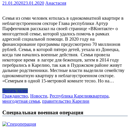
21.01.2020
23.01.2020
Анастасия
Семья из семи человек ютилась в однокомнатной квартире в
неблагоустроенном секторе Глава республики Артур
Парфенчиков рассказал на своей странице «ВКонтакте» о
многодетной семье, которой удалось помочь в рамках
адресной социальной помощи. В 2020 году на
финансирование программы предусмотрено 70 миллионов
рублей. Семья, в которой пятеро детей, уехала из Донецка,
когда там начались военные действия. Семья провела
некоторое время в лагере для беженцев, затем в 2014 году
перебрались в Карелию, так как в Пудожском районе живут
дальние родственники. Местные власти выделили семейству
однокомнатную квартиру в неблагоустроенном секторе.
«Семерым в одной 15-метровой комнате тесно. Но на…
Читать далее
Гражданство
,
Новости
,
Республика Карелия
квартира
,
многодетная семья
,
правительство Карелии
Специальная военная операция