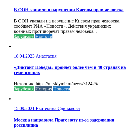
В ООН заявили о нарушении Киевом прав человека
В ООН указали на нарушение Киевом прав человека,
сообщает РИА «Новости». Действия украинских
военных противоречат правам человека...
Зарубежье
Новости
18.04.2023
Анастасия
«Диктант Победы» пройдёт более чем в 40 странах на
семи языках
Источник: https://russkiymir.ru/news/312425/
Зарубежье
История
Новости
15.09.2021
Екатерина Сдвижкова
Москва направила Праге ноту из-за задержания
россиянина