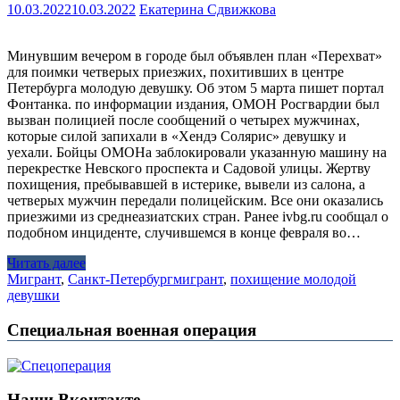
10.03.2022
10.03.2022
Екатерина Сдвижкова
Минувшим вечером в городе был объявлен план «Перехват»
для поимки четверых приезжих, похитивших в центре
Петербурга молодую девушку. Об этом 5 марта пишет портал
Фонтанка. по информации издания, ОМОН Росгвардии был
вызван полицией после сообщений о четырех мужчинах,
которые силой запихали в «Хендэ Солярис» девушку и
уехали. Бойцы ОМОНа заблокировали указанную машину на
перекрестке Невского проспекта и Садовой улицы. Жертву
похищения, пребывавшей в истерике, вывели из салона, а
четверых мужчин передали полицейским. Все они оказались
приезжими из среднеазиатских стран. Ранее ivbg.ru сообщал о
подобном инциденте, случившемся в конце февраля во…
Читать далее
Мигрант
,
Санкт-Петербург
мигрант
,
похищение молодой
девушки
Специальная военная операция
Наши Вконтакте