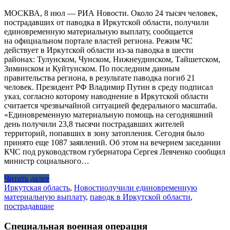
МОСКВА, 8 июл — РИА Новости. Около 24 тысяч человек,
пострадавших от паводка в Иркутской области, получили
единовременную материальную выплату, сообщается
на официальном портале властей региона. Режим ЧС
действует в Иркутской области из-за паводка в шести
районах: Тулунском, Чунском, Нижнеудинском, Тайшетском,
Зиминском и Куйтунском. По последним данным
правительства региона, в результате паводка погиб 21
человек. Президент РФ Владимир Путин в среду подписал
указ, согласно которому наводнение в Иркутской области
считается чрезвычайной ситуацией федерального масштаба.
«Единовременную материальную помощь на сегодняшний
день получили 23,8 тысячи пострадавших жителей
территорий, попавших в зону затопления. Сегодня было
принято еще 1087 заявлений. Об этом на вечернем заседании
КЧС под руководством губернатора Сергея Левченко сообщил
министр социального…
Читать далее
Иркутская область
,
Новости
олучили единовременную
материальную выплату
,
паводк в Иркутской области
,
пострадавшие
Специальная военная операция