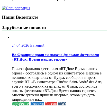
Наши Вконтакте
Зарубежные новости
24.04.2026
Евгений
Во Франции прошли показы фильмов фестиваля
«RT.Док: Время наших героев»
Показы фильмов фестиваля «RT.Док: Время наших
героев» состоялись в одном из кинотеатров Парижа в
нескольких кварталах от Лувра, сообщили в пресс-
службе RT. «В кинотеатре Cinéma Saint-André des Arts,
всего в нескольких кварталах от Лувра, состоялись
показы фестиваля «RT.Док: Время наших героев».
Многие зрители пришли впервые, чтобы увидеть
запрещенные на...
Зарубежье
Новости
Россия
СВО