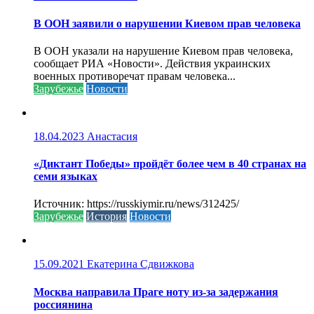
В ООН заявили о нарушении Киевом прав человека
В ООН указали на нарушение Киевом прав человека,
сообщает РИА «Новости». Действия украинских
военных противоречат правам человека...
Зарубежье
Новости
18.04.2023
Анастасия
«Диктант Победы» пройдёт более чем в 40 странах на
семи языках
Источник: https://russkiymir.ru/news/312425/
Зарубежье
История
Новости
15.09.2021
Екатерина Сдвижкова
Москва направила Праге ноту из-за задержания
россиянина