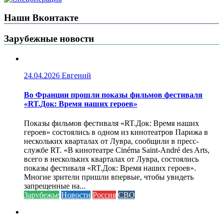
Наши Вконтакте
Зарубежные новости
24.04.2026
Евгений
Во Франции прошли показы фильмов фестиваля
«RT.Док: Время наших героев»
Показы фильмов фестиваля «RT.Док: Время наших
героев» состоялись в одном из кинотеатров Парижа в
нескольких кварталах от Лувра, сообщили в пресс-
службе RT. «В кинотеатре Cinéma Saint-André des Arts,
всего в нескольких кварталах от Лувра, состоялись
показы фестиваля «RT.Док: Время наших героев».
Многие зрители пришли впервые, чтобы увидеть
запрещенные на...
Зарубежье
Новости
Россия
СВО