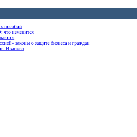
их пособий
: что изменится
ываются
ией» законы о защите бизнеса и граждан
оны Иванова