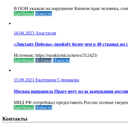
В ООН указали на нарушение Киевом прав человека, соо
Зарубежье
Новости
18.04.2023
Анастасия
«Диктант Победы» пройдёт более чем в 40 странах на 
Источник: https://russkiymir.ru/news/312425/
Зарубежье
История
Новости
15.09.2021
Екатерина Сдвижкова
Москва направила Праге ноту из-за задержания росси
МИД РФ потребовал предоставить России полные сведени
Зарубежье
Новости
Контакты