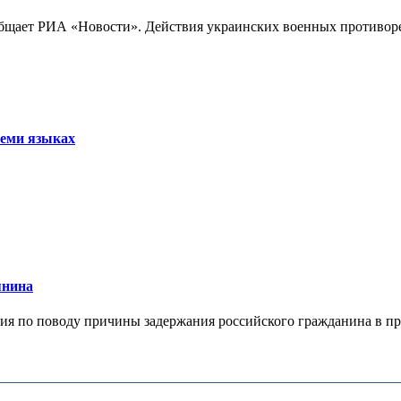
бщает РИА «Новости». Действия украинских военных противореч
семи языках
янина
я по поводу причины задержания российского гражданина в праж