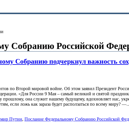
ии
му Собранию Российской Феде
ому Собранию подчеркнул важность сох
нтов по Второй мировой войне. Об этом заявил Президент Рос
рации. «Для России 9 Мая – самый великий и святой праздник.
му прошлому, она служит нашему будущему, вдохновляет нас, ук
тям, если ложь как зараза будет расползаться по всему миру? —
имир Путин
,
Послание Федеральному Собранию Российской Фе