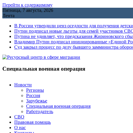
Перейти к содержимому
Пятница, 7 августа, 2026
Лента
В России утвердили ценз оседлости для получения детск
Путин подписал новые льготы для семей участников СВО
Путина не удивляет, что предсказания Жириновского сб
Владимир Путин подписал инициированные «Единой Росс
Cуд закрыл процесс по делу бывшего замминистра обор
Специальная военная операция
Новости
Регионы
Россия
Зарубежье
Специальная военная операция
Работодатель
СВО
Правовая помощь
О нас
Контакты