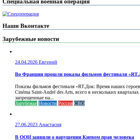
Специальная военная операция
Наши Вконтакте
Зарубежные новости
24.04.2026
Евгений
Во Франции прошли показы фильмов фестиваля «RT.Д
Показы фильмов фестиваля «RT.Док: Время наших героев»
Cinéma Saint-André des Arts, всего в нескольких кварта
запрещенные на...
Зарубежье
Новости
Россия
СВО
27.06.2023
Анастасия
В ООН заявили о нарушении Киевом прав человека