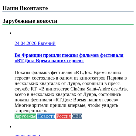
Наши Вконтакте
Зарубежные новости
24.04.2026
Евгений
Во Франции прошли показы фильмов фестиваля
«RT.Док: Время наших героев»
Показы фильмов фестиваля «RT.Док: Время наших
героев» состоялись в одном из кинотеатров Парижа в
нескольких кварталах от Лувра, сообщили в пресс-
службе RT. «В кинотеатре Cinéma Saint-André des Arts,
всего в нескольких кварталах от Лувра, состоялись
показы фестиваля «RT.Док: Время наших героев».
Многие зрители пришли впервые, чтобы увидеть
запрещенные на...
Зарубежье
Новости
Россия
СВО