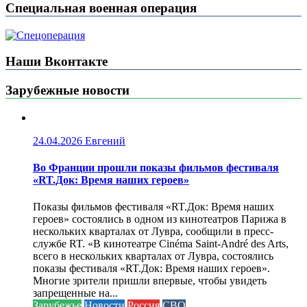
Специальная военная операция
Наши Вконтакте
Зарубежные новости
24.04.2026
Евгений
Во Франции прошли показы фильмов фестиваля
«RT.Док: Время наших героев»
Показы фильмов фестиваля «RT.Док: Время наших
героев» состоялись в одном из кинотеатров Парижа в
нескольких кварталах от Лувра, сообщили в пресс-
службе RT. «В кинотеатре Cinéma Saint-André des Arts,
всего в нескольких кварталах от Лувра, состоялись
показы фестиваля «RT.Док: Время наших героев».
Многие зрители пришли впервые, чтобы увидеть
запрещенные на...
Зарубежье
Новости
Россия
СВО