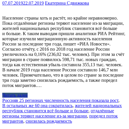
07.07.2019
22.07.2019
Екатерина Сдвижкова
Население страны хоть и растёт, но крайне неравномерно.
Пока отдалённые регионы теряют население из-за миграции,
жителей национальных республик становится всё больше
и больше. К таким выводам пришли аналитики РИА Рейтинг,
которые изучили миграционную активность населения
России за последние три года, пишет «РИА Новости».
Согласно отчёту, с 2016 по 2018 год население России
увеличилось на 0,16% (236,02 тыс. человек). При этом за счёт
миграции в стране появилось 598,71 тыс. новых граждан,
тогда как естественная убыль составила 355,13 тыс. человек.
В начале 2019 года население России составило 146,7 млн
человек. Примечательно, что в целом по стране за последние
три года заметно снизилась рождаемость, а также поредел
поток мигрантов.…
Читать далее
Россия
в 25 регионах численность населения показала рост
,
В остальных же 60 она сократилась
,
жителей национальных
республик становится всё больше и больше
,
отдалённые
регионы теряют население из-за миграции
,
поредел поток
мигрантов
,
снизилась рождаемость