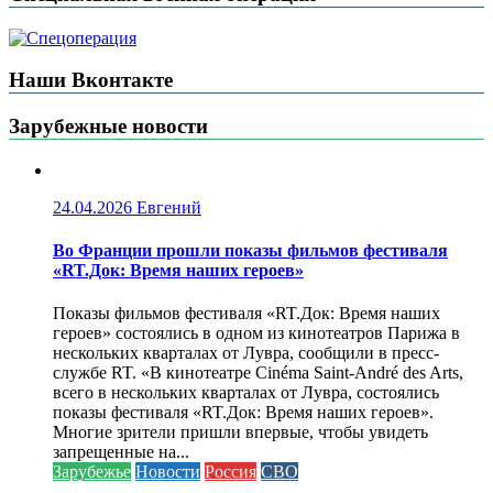
Наши Вконтакте
Зарубежные новости
24.04.2026
Евгений
Во Франции прошли показы фильмов фестиваля
«RT.Док: Время наших героев»
Показы фильмов фестиваля «RT.Док: Время наших
героев» состоялись в одном из кинотеатров Парижа в
нескольких кварталах от Лувра, сообщили в пресс-
службе RT. «В кинотеатре Cinéma Saint-André des Arts,
всего в нескольких кварталах от Лувра, состоялись
показы фестиваля «RT.Док: Время наших героев».
Многие зрители пришли впервые, чтобы увидеть
запрещенные на...
Зарубежье
Новости
Россия
СВО