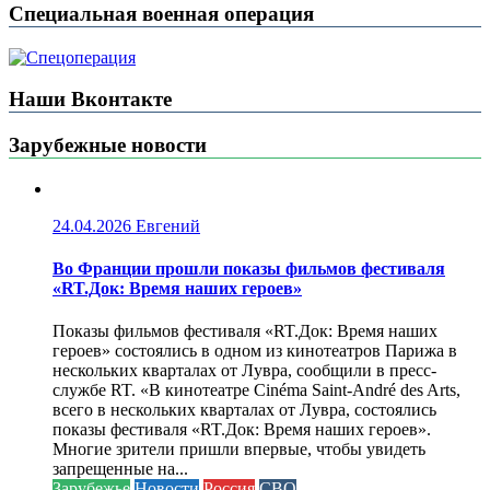
Специальная военная операция
Наши Вконтакте
Зарубежные новости
24.04.2026
Евгений
Во Франции прошли показы фильмов фестиваля
«RT.Док: Время наших героев»
Показы фильмов фестиваля «RT.Док: Время наших
героев» состоялись в одном из кинотеатров Парижа в
нескольких кварталах от Лувра, сообщили в пресс-
службе RT. «В кинотеатре Cinéma Saint-André des Arts,
всего в нескольких кварталах от Лувра, состоялись
показы фестиваля «RT.Док: Время наших героев».
Многие зрители пришли впервые, чтобы увидеть
запрещенные на...
Зарубежье
Новости
Россия
СВО