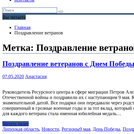
Вы читаете
Главная
Поздравление ветранов
Метка:
Поздравление ветрано
Поздравление ветеранов с Днем Побед
07.05.2020
Анастасия
Руководитель Ресурсного центра в сфере миграции Петров Ал
Отечественной войны и поздравили их с наступающим 9 мая. К
знаменательной датой. Все подарки они передавали через родс
совершенный в грозные военные годы и за тот вклад, которы
для каждого ветерана стала именная юбилейная медаль…
Читать далее
Липецкая область
,
Новости
,
Регионы
9 мая
,
День Победы
,
Позд