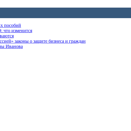
их пособий
: что изменится
ываются
ией» законы о защите бизнеса и граждан
оны Иванова