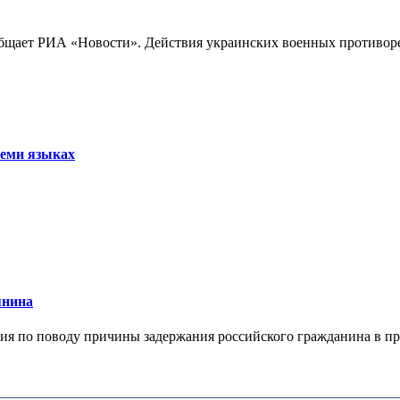
бщает РИА «Новости». Действия украинских военных противореч
семи языках
янина
я по поводу причины задержания российского гражданина в праж