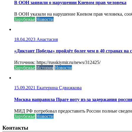
В ООН заявили о нарушении Киевом прав человека
В ООН указали на нарушение Киевом прав человека, соо
Зарубежье
Новости
18.04.2023
Анастасия
«Диктант Победы» пройдёт более чем в 40 странах на 
Источник: https://russkiymir.ru/news/312425/
Зарубежье
История
Новости
15.09.2021
Екатерина Сдвижкова
Москва направила Праге ноту из-за задержания росси
МИД РФ потребовал предоставить России полные сведени
Зарубежье
Новости
Контакты