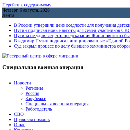
Перейти к содержимому
Четверг, 6 августа, 2026
Лента
В России утвердили ценз оседлости для получения детск
Путин подписал новые льготы для семей участников СВО
Путина не удивляет, что предсказания Жириновского сб
Владимир Путин подписал инициированные «Единой Росс
Cуд закрыл процесс по делу бывшего замминистра обор
Специальная военная операция
Новости
Регионы
Россия
Зарубежье
Специальная военная операция
Работодатель
СВО
Правовая помощь
О нас
Контакты