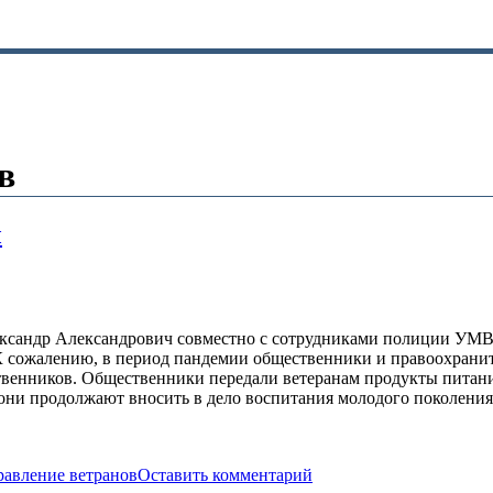
в
ы
ександр Александрович совместно с сотрудниками полиции УМВД
 сожалению, в период пандемии общественники и правоохраните
твенников. Общественники передали ветеранам продукты питания
й они продолжают вносить в дело воспитания молодого поколен
равление ветранов
Оставить комментарий