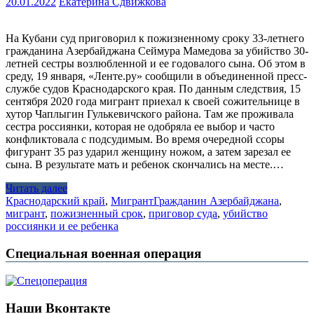
20.01.2022
Екатерина Сдвижкова
На Кубани суд приговорил к пожизненному сроку 33-летнего
гражданина Азербайджана Сеймура Мамедова за убийство 30-
летней сестры возлюбленной и ее годовалого сына. Об этом в
среду, 19 января, «Ленте.ру» сообщили в объединенной пресс-
службе судов Краснодарского края. По данным следствия, 15
сентября 2020 года мигрант приехал к своей сожительнице в
хутор Чаплыгин Гулькевичского района. Там же проживала
сестра россиянки, которая не одобряла ее выбор и часто
конфликтовала с подсудимым. Во время очередной ссоры
фигурант 35 раз ударил женщину ножом, а затем зарезал ее
сына. В результате мать и ребенок скончались на месте.…
Читать далее
Краснодарский край
,
Мигрант
Гражданин Азербайджана
,
мигрант
,
пожизненный срок
,
приговор суда
,
убийство
россиянки и ее ребенка
Специальная военная операция
Наши Вконтакте