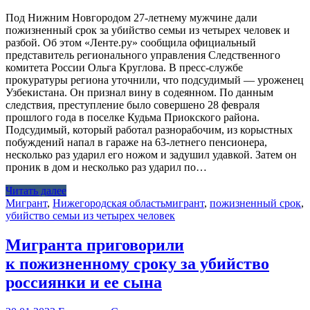
Под Нижним Новгородом 27-летнему мужчине дали
пожизненный срок за убийство семьи из четырех человек и
разбой. Об этом «Ленте.ру» сообщила официальный
представитель регионального управления Следственного
комитета России Ольга Круглова. В пресс-службе
прокуратуры региона уточнили, что подсудимый — уроженец
Узбекистана. Он признал вину в содеянном. По данным
следствия, преступление было совершено 28 февраля
прошлого года в поселке Кудьма Приокского района.
Подсудимый, который работал разнорабочим, из корыстных
побуждений напал в гараже на 63-летнего пенсионера,
несколько раз ударил его ножом и задушил удавкой. Затем он
проник в дом и несколько раз ударил по…
Читать далее
Мигрант
,
Нижегородская область
мигрант
,
пожизненный срок
,
убийство семьи из четырех человек
Мигранта приговорили
к пожизненному сроку за убийство
россиянки и ее сына