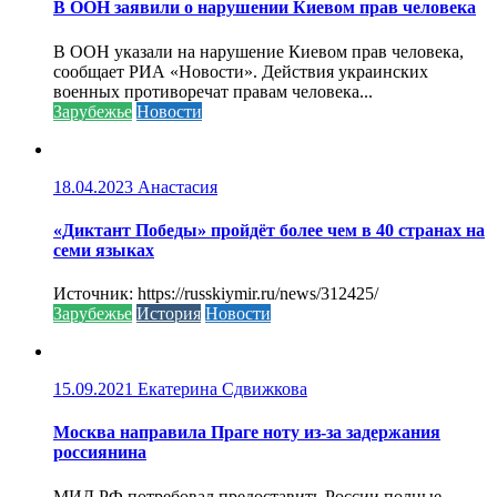
В ООН заявили о нарушении Киевом прав человека
В ООН указали на нарушение Киевом прав человека,
сообщает РИА «Новости». Действия украинских
военных противоречат правам человека...
Зарубежье
Новости
18.04.2023
Анастасия
«Диктант Победы» пройдёт более чем в 40 странах на
семи языках
Источник: https://russkiymir.ru/news/312425/
Зарубежье
История
Новости
15.09.2021
Екатерина Сдвижкова
Москва направила Праге ноту из-за задержания
россиянина
МИД РФ потребовал предоставить России полные