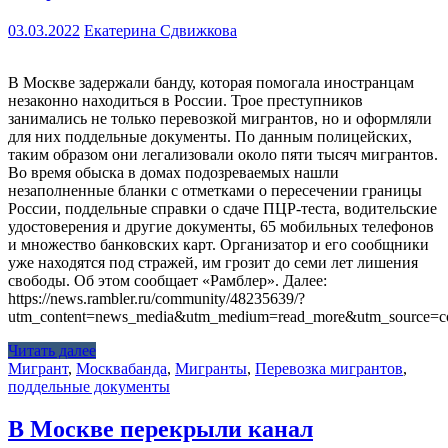
03.03.2022
Екатерина Сдвижкова
В Москве задержали банду, которая помогала иностранцам
незаконно находиться в России. Трое преступников
занимались не только перевозкой мигрантов, но и оформляли
для них поддельные документы. По данным полицейских,
таким образом они легализовали около пяти тысяч мигрантов.
Во время обыска в домах подозреваемых нашли
незаполненные бланки с отметками о пересечении границы
России, поддельные справки о сдаче ПЦР-теста, водительские
удостоверения и другие документы, 65 мобильных телефонов
и множество банковских карт. Организатор и его сообщники
уже находятся под стражей, им грозит до семи лет лишения
свободы. Об этом сообщает «Рамблер». Далее:
https://news.rambler.ru/community/48235639/?
utm_content=news_media&utm_medium=read_more&utm_source=co
Читать далее
Мигрант
,
Москва
банда
,
Мигранты
,
Перевозка мигрантов
,
поддельные документы
В Москве перекрыли канал