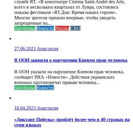
службе RT. «В кинотеатре Cinéma Saint-André des Arts,
всего в нескольких кварталах от Лувра, состоялись
показы фестиваля «RT.Док: Время наших героев».
Многие зрители пришли впервые, чтобы увидеть
запрещенные на...
Зарубежье
Новости
Россия
СВО
27.06.2023
Анастасия
В ООН заявили о нарушении Киевом прав человека
В ООН указали на нарушение Киевом прав человека,
сообщает РИА «Новости». Действия украинских
военных противоречат правам человека...
Зарубежье
Новости
18.04.2023
Анастасия
«Диктант Победы» пройдёт более чем в 40 странах на
семи языках