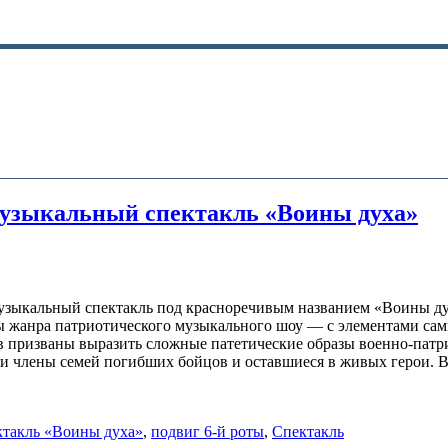
 музыкальный спектакль «Воины духа»
 музыкальный спектакль под красноречивым названием «Воины 
ны жанра патриотического музыкального шоу — с элементами с
ров призваны выразить сложные патетические образы военно-пат
ели члены семей погибших бойцов и оставшиеся в живых герои. 
ктакль «Воины духа»
,
подвиг 6-й роты
,
Спектакль