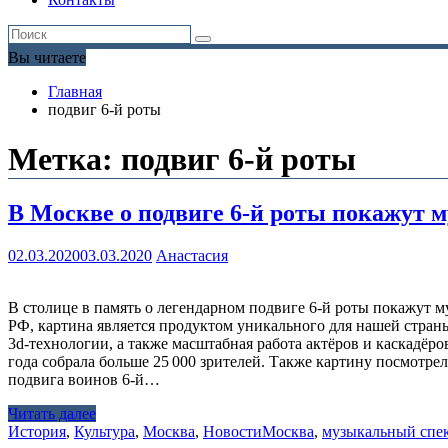
Вы читаете
Главная
подвиг 6-й роты
Метка:
подвиг 6-й роты
В Москве о подвиге 6-й роты покажут
02.03.2020
03.03.2020
Анастасия
В столице в память о легендарном подвиге 6-й роты покажут
РФ, картина является продуктом уникального для нашей стра
3d-технологии, а также масштабная работа актёров и каскадё
года собрала больше 25 000 зрителей. Также картину посмотр
подвига воинов 6-й…
Читать далее
История
,
Культура
,
Москва
,
Новости
Москва
,
музыкальный спе