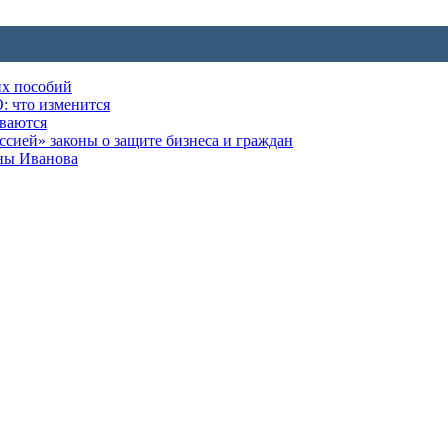
их пособий
: что изменится
ываются
ией» законы о защите бизнеса и граждан
оны Иванова