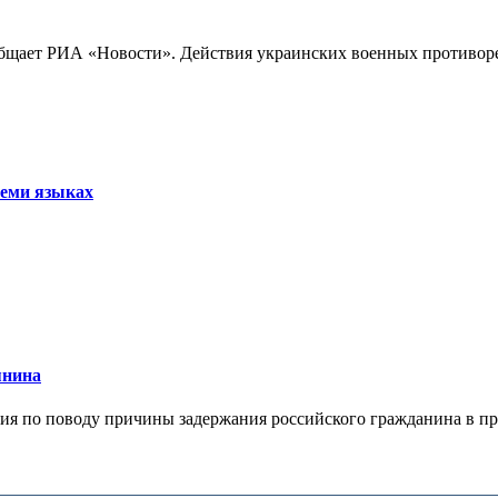
бщает РИА «Новости». Действия украинских военных противореч
семи языках
янина
я по поводу причины задержания российского гражданина в праж