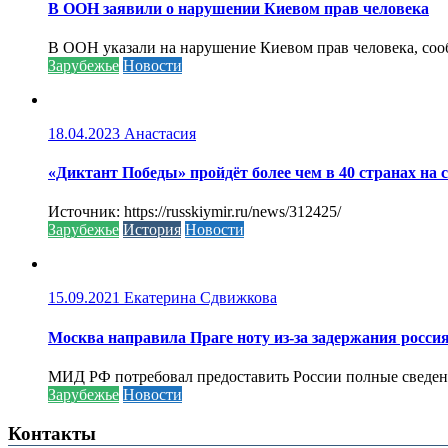
В ООН заявили о нарушении Киевом прав человека
В ООН указали на нарушение Киевом прав человека, соо
Зарубежье
Новости
18.04.2023
Анастасия
«Диктант Победы» пройдёт более чем в 40 странах на 
Источник: https://russkiymir.ru/news/312425/
Зарубежье
История
Новости
15.09.2021
Екатерина Сдвижкова
Москва направила Праге ноту из-за задержания росси
МИД РФ потребовал предоставить России полные сведени
Зарубежье
Новости
Контакты