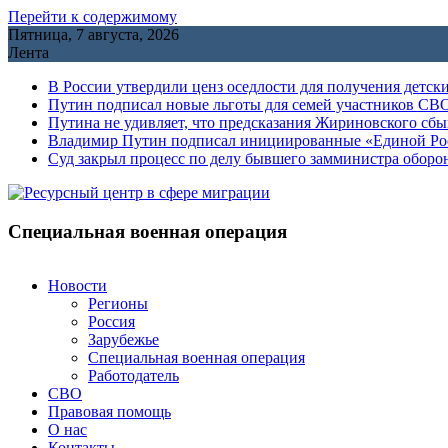
Перейти к содержимому
Пятница, 7 августа, 2026
Лента
В России утвердили ценз оседлости для получения детск
Путин подписал новые льготы для семей участников СВО
Путина не удивляет, что предсказания Жириновского сб
Владимир Путин подписал инициированные «Единой Росс
Cуд закрыл процесс по делу бывшего замминистра обор
Специальная военная операция
Новости
Регионы
Россия
Зарубежье
Специальная военная операция
Работодатель
СВО
Правовая помощь
О нас
Контакты