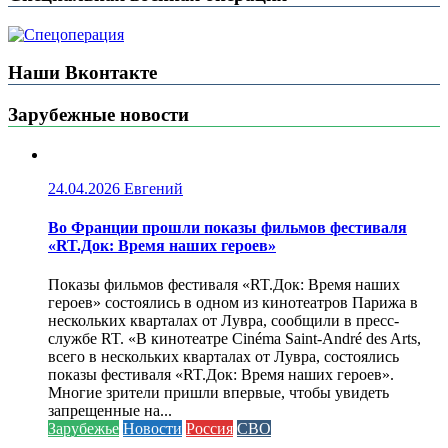
Наши Вконтакте
Зарубежные новости
24.04.2026
Евгений
Во Франции прошли показы фильмов фестиваля
«RT.Док: Время наших героев»
Показы фильмов фестиваля «RT.Док: Время наших
героев» состоялись в одном из кинотеатров Парижа в
нескольких кварталах от Лувра, сообщили в пресс-
службе RT. «В кинотеатре Cinéma Saint-André des Arts,
всего в нескольких кварталах от Лувра, состоялись
показы фестиваля «RT.Док: Время наших героев».
Многие зрители пришли впервые, чтобы увидеть
запрещенные на...
Зарубежье
Новости
Россия
СВО