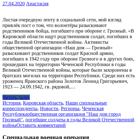
27.04.2020
Анастасия
Листая очередную ленту в социальной сети, мой взгляд
привлёк пост о том, что волонтёры разыскивают
родственников бойца, погибшего при обороне г. Грозный. «В
Кировской области ищут родственников солдат, погибших в
годы Великой Отечественной войны. Активисты
общественной организации «Наш дом — Грозный»
разыскивают родственников солдат Красной армии,
погибших в 1942 году при обороне Грозного и в других боях,
прошедших на территории Чеченской Республики в годы
Великой Отечественной войны, которые были захоронены в
братских могилах на территории Республики. Среди них есть
уроженец Яранского района Золотов Леонид Григорьевич,
1923 — 24.09.1942, гв. рядовой,…
Читать далее
История
,
Кировская область
,
Наши специальные
корреспонденты
,
Новости
,
Регионы
,
Чеченская
Республика
общественная организация "Наш дом город
Грозный"
,
погибшие солдаты в годы Великой Отечественной
войны
Оставить комментарий
Специальная военная операция