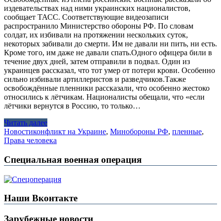
издевательствах над ними украинских националистов,
сообщает ТАСС. Соответствующие видеозаписи
распространило Министерство обороны РФ. По словам
солдат, их избивали на протяжении нескольких суток,
некоторых забивали до смерти. Им не давали ни пить, ни есть.
Кроме того, им даже не давали спать.Одного офицера били в
течение двух дней, затем отправили в подвал. Один из
украинцев рассказал, что тот умер от потери крови. Особенно
сильно избивали артиллеристов и разведчиков.Также
освобождённые пленники рассказали, что особенно жестоко
относились к лётчикам. Националисты обещали, что «если
лётчики вернутся в Россию, то только…
Читать далее
Новости
конфликт на Украине
,
Минобороны РФ
,
пленные
,
Права человека
Специальная военная операция
Наши Вконтакте
Зарубежные новости