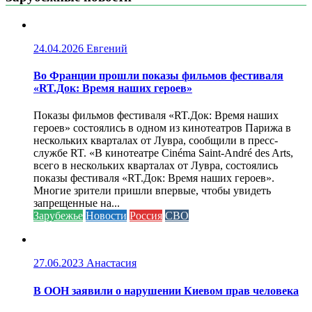
24.04.2026
Евгений
Во Франции прошли показы фильмов фестиваля
«RT.Док: Время наших героев»
Показы фильмов фестиваля «RT.Док: Время наших
героев» состоялись в одном из кинотеатров Парижа в
нескольких кварталах от Лувра, сообщили в пресс-
службе RT. «В кинотеатре Cinéma Saint-André des Arts,
всего в нескольких кварталах от Лувра, состоялись
показы фестиваля «RT.Док: Время наших героев».
Многие зрители пришли впервые, чтобы увидеть
запрещенные на...
Зарубежье
Новости
Россия
СВО
27.06.2023
Анастасия
В ООН заявили о нарушении Киевом прав человека