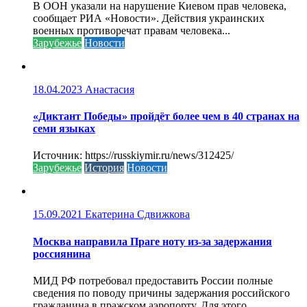
В ООН указали на нарушение Киевом прав человека,
сообщает РИА «Новости». Действия украинских
военных противоречат правам человека...
Зарубежье
Новости
18.04.2023
Анастасия
«Диктант Победы» пройдёт более чем в 40 странах на
семи языках
Источник: https://russkiymir.ru/news/312425/
Зарубежье
История
Новости
15.09.2021
Екатерина Сдвижкова
Москва направила Праге ноту из-за задержания
россиянина
МИД РФ потребовал предоставить России полные
сведения по поводу причины задержания российского
гражданина в пражском аэропорту. Для этого...