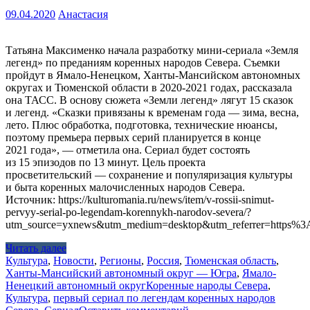
09.04.2020
Анастасия
Татьяна Максименко начала разработку мини-сериала «Земля
легенд» по преданиям коренных народов Севера. Съемки
пройдут в Ямало-Ненецком, Ханты-Мансийском автономных
округах и Тюменской области в 2020-2021 годах, рассказала
она ТАСС. В основу сюжета «Земли легенд» лягут 15 сказок
и легенд. «Сказки привязаны к временам года — зима, весна,
лето. Плюс обработка, подготовка, технические нюансы,
поэтому премьера первых серий планируется в конце
2021 года», — отметила она. Сериал будет состоять
из 15 эпизодов по 13 минут. Цель проекта
просветительский — сохранение и популяризация культуры
и быта коренных малочисленных народов Севера.
Источник: https://kulturomania.ru/news/item/v-rossii-snimut-
pervyy-serial-po-legendam-korennykh-narodov-severa/?
utm_source=yxnews&utm_medium=desktop&utm_referrer=https
Читать далее
Культура
,
Новости
,
Регионы
,
Россия
,
Тюменская область
,
Ханты-Мансийский автономный округ — Югра
,
Ямало-
Ненецкий автономный округ
Коренные народы Севера
,
Культура
,
первый сериал по легендам коренных народов