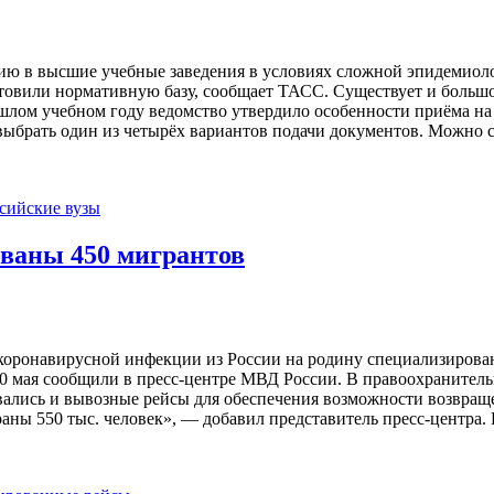
ю в высшие учебные заведения в условиях сложной эпидемиоло
отовили нормативную базу, сообщает ТАСС. Существует и больш
шлом учебном году ведомство утвердило особенности приёма н
ыбрать один из четырёх вариантов подачи документов. Можно сд
сийские вузы
ованы 450 мигрантов
оронавирусной инфекции из России на родину специализирова
20 мая сообщили в пресс-центре МВД России. В правоохранительн
ались и вывозные рейсы для обеспечения возможности возвращен
траны 550 тыс. человек», — добавил представитель пресс-цент