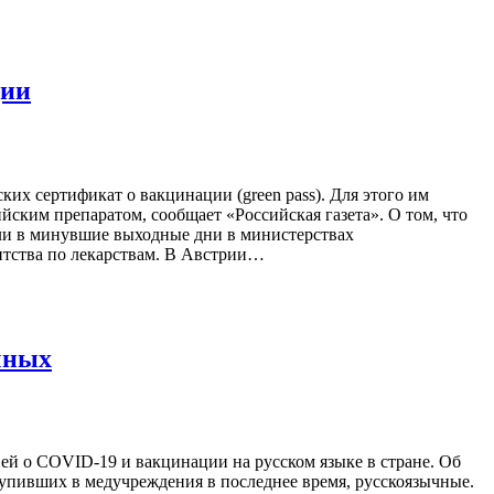
ции
их сертификат о вакцинации (green pass). Для этого им
ским препаратом, сообщает «Российская газета». О том, что
вили в минувшие выходные дни в министерствах
нтства по лекарствам. В Австрии…
чных
ей о COVID-19 и вакцинации на русском языке в стране. Об
упивших в медучреждения в последнее время, русскоязычные.