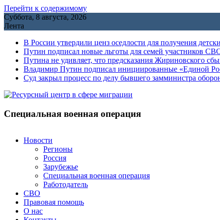
Перейти к содержимому
Суббота, 8 августа, 2026
Лента
В России утвердили ценз оседлости для получения детск
Путин подписал новые льготы для семей участников СВО
Путина не удивляет, что предсказания Жириновского сб
Владимир Путин подписал инициированные «Единой Росс
Cуд закрыл процесс по делу бывшего замминистра обор
Специальная военная операция
Новости
Регионы
Россия
Зарубежье
Специальная военная операция
Работодатель
СВО
Правовая помощь
О нас
Контакты