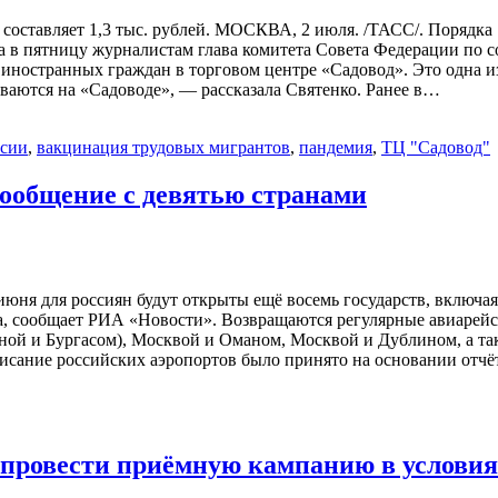
составляет 1,3 тыс. рублей. МОСКВА, 2 июля. /ТАСС/. Порядка 
а в пятницу журналистам глава комитета Совета Федерации по с
 иностранных граждан в торговом центре «Садовод». Это одна и
иваются на «Садоводе», — рассказала Святенко. Ранее в…
ссии
,
вакцинация трудовых мигрантов
,
пандемия
,
ТЦ "Садовод"
сообщение с девятью странами
8 июня для россиян будут открыты ещё восемь государств, вкл
ова, сообщает РИА «Новости». Возвращаются регулярные авиаре
рной и Бургасом), Москвой и Оманом, Москвой и Дублином, а т
писание российских аэропортов было принято на основании отч
 провести приёмную кампанию в услови