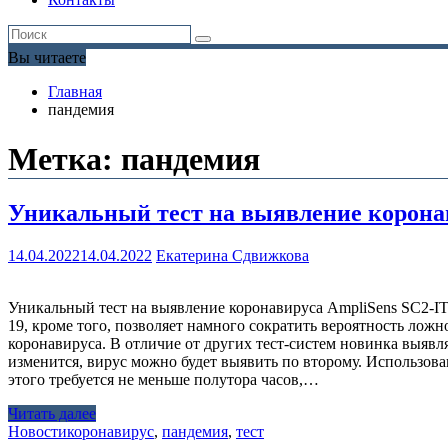
Вы читаете
Главная
пандемия
Метка:
пандемия
Уникальный тест на выявление коронав
14.04.2022
14.04.2022
Екатерина Сдвижкова
Уникальный тест на выявление коронавируса AmpliSens SC2-IT
19, кроме того, позволяет намного сократить вероятность ложн
коронавируса. В отличие от других тест-систем новинка выяв
изменится, вирус можно будет выявить по второму. Использова
этого требуется не меньше полутора часов,…
Читать далее
Новости
коронавирус
,
пандемия
,
тест