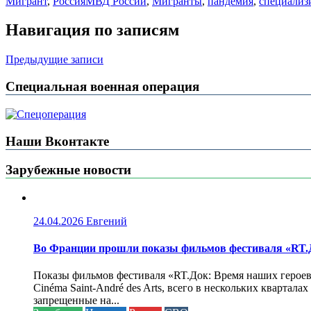
Мигрант
,
Россия
МВД России
,
Мигранты
,
пандемия
,
специализ
Навигация по записям
Предыдущие записи
Специальная военная операция
Наши Вконтакте
Зарубежные новости
24.04.2026
Евгений
Во Франции прошли показы фильмов фестиваля «RT.Д
Показы фильмов фестиваля «RT.Док: Время наших героев»
Cinéma Saint-André des Arts, всего в нескольких кварта
запрещенные на...