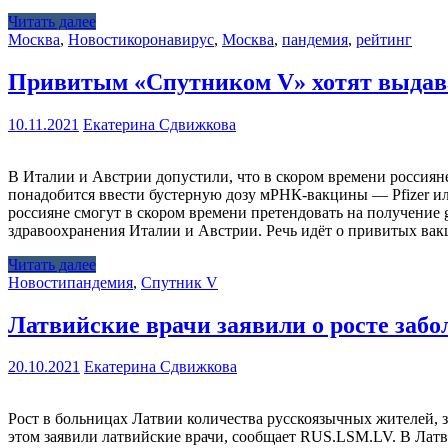
Читать далее
Москва
,
Новости
коронавирус
,
Москва
,
пандемия
,
рейтинг
Привитым «Спутником V» хотят выдава
10.11.2021
Екатерина Сдвижкова
В Италии и Австрии допустили, что в скором времени россияне
понадобится ввести бустерную дозу мРНК-вакцины — Pfizer или
россияне смогут в скором времени претендовать на получение 
здравоохранения Италии и Австрии. Речь идёт о привитых вак
Читать далее
Новости
пандемия
,
Спутник V
Латвийские врачи заявили о росте заб
20.10.2021
Екатерина Сдвижкова
Рост в больницах Латвии количества русскоязычных жителей, 
этом заявили латвийские врачи, сообщает RUS.LSM.LV. В Латв