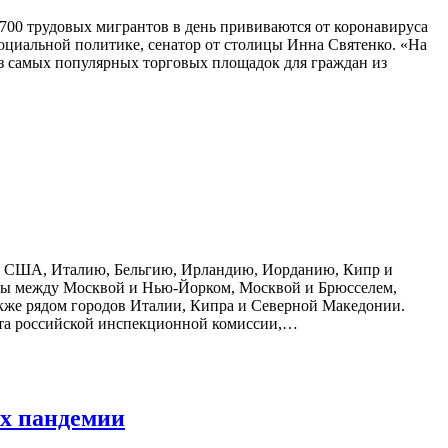
700 трудовых мигрантов в день прививаются от коронавируса
оциальной политике, сенатор от столицы Инна Святенко. «На
з самых популярных торговых площадок для граждан из
ючая США, Италию, Бельгию, Ирландию, Иорданию, Кипр и
йсы между Москвой и Нью-Йорком, Москвой и Брюсселем,
акже рядом городов Италии, Кипра и Северной Македонии.
ёта российской инспекционной комиссии,…
ях пандемии