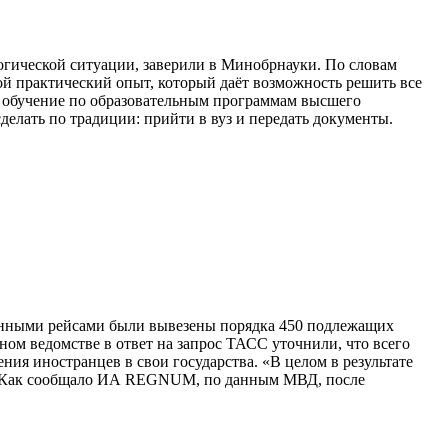
гической ситуации, заверили в Минобрнауки. По словам
ой практический опыт, который даёт возможность решить все
а обучение по образовательным программам высшего
елать по традиции: прийти в вуз и передать документы.
нными рейсами были вывезены порядка 450 подлежащих
ом ведомстве в ответ на запрос ТАСС уточнили, что всего
ия иностранцев в свои государства. «В целом в результате
ра. Как сообщало ИА REGNUM, по данным МВД, после