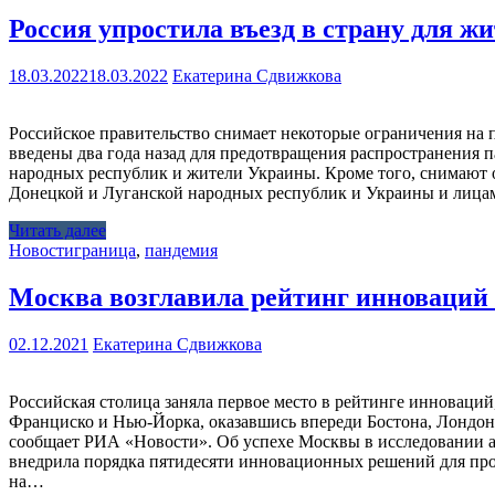
Россия упростила въезд в страну для 
18.03.2022
18.03.2022
Екатерина Сдвижкова
Российское правительство снимает некоторые ограничения на 
введены два года назад для предотвращения распространения
народных республик и жители Украины. Кроме того, снимают ог
Донецкой и Луганской народных республик и Украины и лицам
Читать далее
Новости
граница
,
пандемия
Москва возглавила рейтинг инноваций 
02.12.2021
Екатерина Сдвижкова
Российская столица заняла первое место в рейтинге инноваций
Франциско и Нью-Йорка, оказавшись впереди Бостона, Лондона
сообщает РИА «Новости». Об успехе Москвы в исследовании аг
внедрила порядка пятидесяти инновационных решений для про
на…