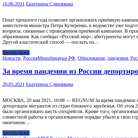
16.06.2021
Екатерина Сдвижкова
Опыт прошлого года позволит организовать приёмную кампани
заместителя министра Петра Кучеренко, в ведомстве уже подг
вопросы, связанные с проведением приёмной кампании. В про
образования. Как сообщал «Русский мир», абитуриенты могут в
Другой классический способ — послать по…
Читать далее
Новости
,
Россия
Минобрнауки РФ
,
Образование
,
пандемия
,
Рос
За время пандемии из России депортир
20.05.2021
Екатерина Сдвижкова
МОСКВА, 20 мая 2021, 10:08 — REGNUM За время пандемии к
депортации мигрантов из стран ближнего зарубежья. Об этом 
было организовано шесть спецрейсов. Кроме того, организовыв
совместной работы в организованном порядке убыло в свои с
окончания…
Читать далее