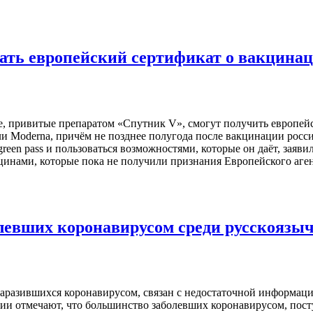
ть европейский сертификат о вакцина
, привитые препаратом «Спутник V», смогут получить европейск
 Moderna, причём не позднее полугода после вакцинации россий
green pass и пользоваться возможностями, которые он даёт, зая
цинами, которые пока не получили признания Европейского аге
олевших коронавирусом среди русскоязы
заразившихся коронавирусом, связан с недостаточной информаци
ии отмечают, что большинство заболевших коронавирусом, пост