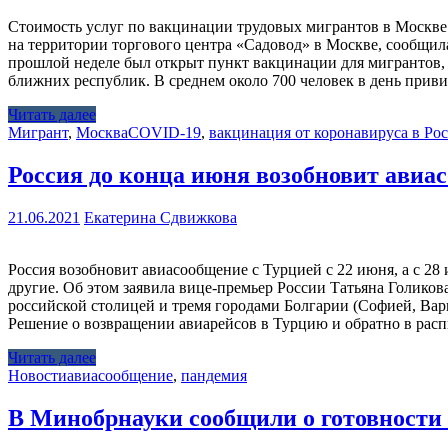
Стоимость услуг по вакцинации трудовых мигрантов в Москве 
на территории торгового центра «Садовод» в Москве, сообщил
прошлой неделе был открыт пункт вакцинации для мигрантов,
ближних республик. В среднем около 700 человек в день прив
Читать далее
Мигрант
,
Москва
COVID-19
,
вакцинация от коронавируса в Ро
Россия до конца июня возобновит авиа
21.06.2021
Екатерина Сдвижкова
Россия возобновит авиасообщение с Турцией с 22 июня, а с 2
другие. Об этом заявила вице-премьер России Татьяна Голик
российской столицей и тремя городами Болгарии (Софией, Ва
Решение о возвращении авиарейсов в Турцию и обратно в рас
Читать далее
Новости
авиасообщение
,
пандемия
В Минобрнауки сообщили о готовности