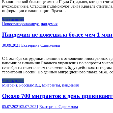
В клинической больнице имени Паула Страдыня, которая счита
русскоязычные. Старший пульмонолог Зайга Кравале отметила
информации о вакцинации. Врачи…
Читать далее
Новости
коронавирус
,
пандемия
Пандемия не помешала более чем 1 млн
30.09.2021
Екатерина Сдвижкова
С 1 октября сотрудники полиции в отношении иностранных гра
напомнила начальник Главного управления по вопросам миграц
сентября на нелегальном положении, будут действовать нормы 
территории России. По данным миграционного главка МВД, сей
Читать далее
Мигрант
,
Россия
МВД
,
Мигранты
,
пандемия
Около 700 мигрантов в день прививают
05.07.2021
05.07.2021
Екатерина Сдвижкова