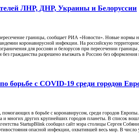
жителей ЛНР, ДНР, Украины и Белоруссии
пересечение границы, сообщает РИА «Новости». Новые нормы на
 пандемии коронавирусной инфекции. На российскую территорию
раничения для россиян и белорусов при пересечении границы дв
 без гражданства разрешено въезжать в Россию без оформления
по борьбе с COVID-19 среди городов Ев
, помогающих в борьбе с коронавирусом, среди городов Европы. 
 и многих других крупнейших городов планеты. В список вошли 
ентства StartupBlink сообщил сайт мэра столицы Сергея Собяни
тивостояния опасной инфекции, охватившей весь мир. В число