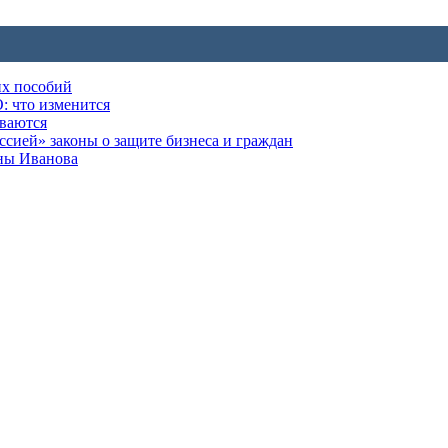
их пособий
: что изменится
ываются
ией» законы о защите бизнеса и граждан
оны Иванова