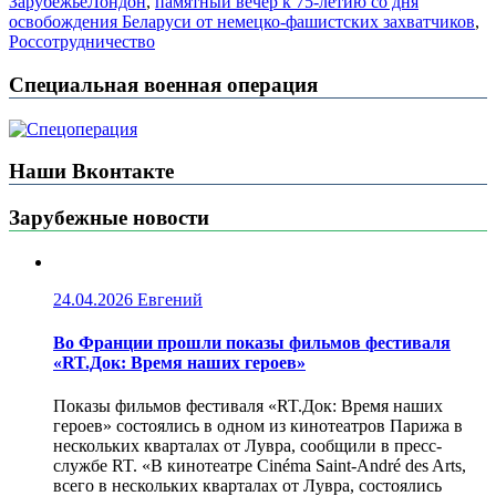
Зарубежье
Лондон
,
памятный вечер к 75-летию со дня
освобождения Беларуси от немецко-фашистских захватчиков
,
Россотрудничество
Специальная военная операция
Наши Вконтакте
Зарубежные новости
24.04.2026
Евгений
Во Франции прошли показы фильмов фестиваля
«RT.Док: Время наших героев»
Показы фильмов фестиваля «RT.Док: Время наших
героев» состоялись в одном из кинотеатров Парижа в
нескольких кварталах от Лувра, сообщили в пресс-
службе RT. «В кинотеатре Cinéma Saint-André des Arts,
всего в нескольких кварталах от Лувра, состоялись