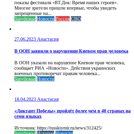
показы фестиваля «RT.Док: Время наших героев».
Многие зрители пришли впервые, чтобы увидеть
запрещенные на...
Зарубежье
Новости
Россия
СВО
27.06.2023
Анастасия
В ООН заявили о нарушении Киевом прав человека
В ООН указали на нарушение Киевом прав человека,
сообщает РИА «Новости». Действия украинских
военных противоречат правам человека...
Зарубежье
Новости
18.04.2023
Анастасия
«Диктант Победы» пройдёт более чем в 40 странах на
семи языках
Источник: https://russkiymir.ru/news/312425/
Зарубежье
История
Новости