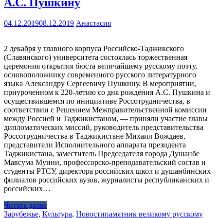
А.С. Пушкину
04.12.2019
08.12.2019
Анастасия
2 декабря у главного корпуса Российско-Таджикского
(Славянского) университета состоялась торжественная
церемония открытия бюста величайшему русскому поэту,
основоположнику современного русского литературного
языка Александру Сергеевичу Пушкину. В мероприятии,
приуроченном к 220-летию со дня рождения А.С. Пушкина и
осуществившемся по инициативе Россотрудничества, в
соответствии с Решением Межправительственной комиссии
между Россией и Таджикистаном, — приняли участие главы
дипломатических миссий, руководитель представительства
Россотрудничества в Таджикистане Михаил Вождаев,
представители Исполнительного аппарата президента
Таджикистана, заместитель Председателя города Душанбе
Мавсума Муини, профессорско-преподавательский состав и
студенты РТСУ, директора российских школ и душанбинских
филиалов российских вузов, журналисты республиканских и
российских…
Читать далее
Зарубежье
,
Культура
,
Новости
памятник великому русскому