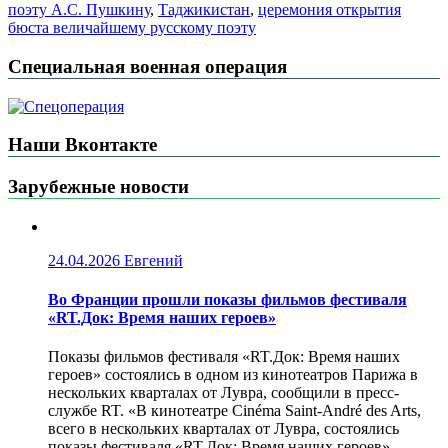
поэту А.С. Пушкину
,
Таджикистан
,
церемония открытия
бюста величайшему русскому поэту
Специальная военная операция
Наши Вконтакте
Зарубежные новости
24.04.2026
Евгений
Во Франции прошли показы фильмов фестиваля
«RT.Док: Время наших героев»
Показы фильмов фестиваля «RT.Док: Время наших
героев» состоялись в одном из кинотеатров Парижа в
нескольких кварталах от Лувра, сообщили в пресс-
службе RT. «В кинотеатре Cinéma Saint-André des Arts,
всего в нескольких кварталах от Лувра, состоялись
показы фестиваля «RT.Док: Время наших героев».