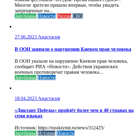
Многие зрители пришли впервые, чтобы увидеть
запрещенные на...
Зарубежье
Новости
Россия
СВО
27.06.2023
Анастасия
В ООН заявили о нарушении Киевом прав человека
В ООН указали на нарушение Киевом прав человека,
сообщает РИА «Новости». Действия украинских
военных противоречат правам человека...
Зарубежье
Новости
18.04.2023
Анастасия
«Диктант Победы» пройдёт более чем в 40 странах на
семи языках
Источник: https://russkiymir.ru/news/312425/
Зарубежье
История
Новости