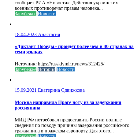
сообщает РИА «Новости». Действия украинских
военных противоречат правам человека...
Зарубежье
Новости
18.04.2023
Анастасия
«Диктант Победы» пройдёт более чем в 40 странах на
семи языках
Источник: https://russkiymir.ru/news/312425/
Зарубежье
История
Новости
15.09.2021
Екатерина Сдвижкова
Москва направила Праге ноту из-за задержания
россиянина
МИД РФ потребовал предоставить России полные
сведения по поводу причины задержания российского
гражданина в пражском аэропорту. Для этого...
Зарубежье
Новости