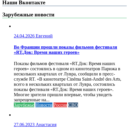
Наши Вконтакте
Зарубежные новости
24.04.2026
Евгений
Во Франции прошли показы фильмов фестиваля
«RT.Док: Время наших героев»
Показы фильмов фестиваля «RT.Док: Время наших
героев» состоялись в одном из кинотеатров Парижа в
нескольких кварталах от Лувра, сообщили в пресс-
службе RT. «В кинотеатре Cinéma Saint-André des Arts,
всего в нескольких кварталах от Лувра, состоялись
показы фестиваля «RT.Док: Время наших героев».
Многие зрители пришли впервые, чтобы увидеть
запрещенные на...
Зарубежье
Новости
Россия
СВО
27.06.2023
Анастасия