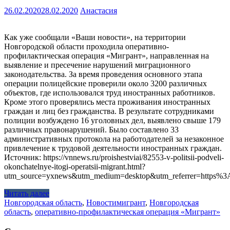
26.02.2020
28.02.2020
Анастасия
Как уже сообщали «Ваши новости», на территории
Новгородской области проходила оперативно-
профилактическая операция «Мигрант», направленная на
выявление и пресечение нарушений миграционного
законодательства. За время проведения основного этапа
операции полицейские проверили около 3200 различных
объектов, где использовался труд иностранных работников.
Кроме этого проверялись места проживания иностранных
граждан и лиц без гражданства. В результате сотрудниками
полиции возбуждено 16 уголовных дел, выявлено свыше 179
различных правонарушений. Было составлено 33
административных протокола на работодателей за незаконное
привлечение к трудовой деятельности иностранных граждан.
Источник: https://vnnews.ru/proishestviai/82553-v-politsii-podveli-
okonchatelnye-itogi-operatsii-migrant.html?
utm_source=yxnews&utm_medium=desktop&utm_referrer=https
Читать далее
Новгородская область
,
Новости
мигрант
,
Новгородская
область
,
оперативно-профилактическая операция «Мигрант»