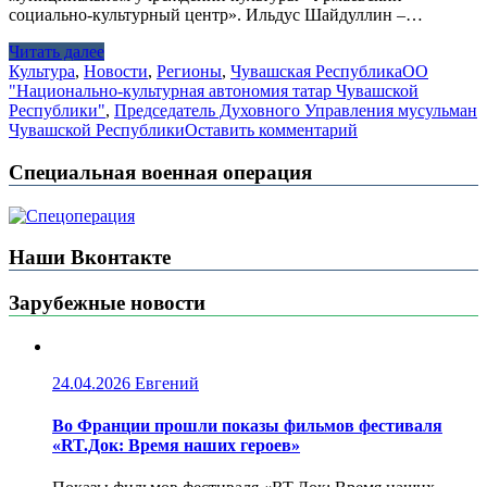
социально-культурный центр». Ильдус Шайдуллин –…
Читать далее
Культура
,
Новости
,
Регионы
,
Чувашская Республика
ОО
"Национально-культурная автономия татар Чувашской
Республики"
,
Председатель Духовного Управления мусульман
Чувашской Республики
Оставить комментарий
Специальная военная операция
Наши Вконтакте
Зарубежные новости
24.04.2026
Евгений
Во Франции прошли показы фильмов фестиваля
«RT.Док: Время наших героев»