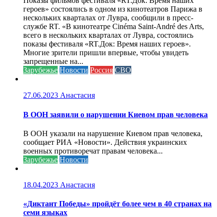
Показы фильмов фестиваля «RT.Док: Время наших
героев» состоялись в одном из кинотеатров Парижа в
нескольких кварталах от Лувра, сообщили в пресс-
службе RT. «В кинотеатре Cinéma Saint-André des Arts,
всего в нескольких кварталах от Лувра, состоялись
показы фестиваля «RT.Док: Время наших героев».
Многие зрители пришли впервые, чтобы увидеть
запрещенные на...
Зарубежье
Новости
Россия
СВО
27.06.2023
Анастасия
В ООН заявили о нарушении Киевом прав человека
В ООН указали на нарушение Киевом прав человека,
сообщает РИА «Новости». Действия украинских
военных противоречат правам человека...
Зарубежье
Новости
18.04.2023
Анастасия
«Диктант Победы» пройдёт более чем в 40 странах на
семи языках