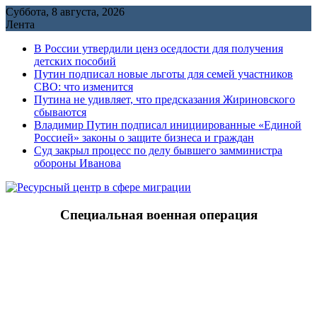
Перейти
Суббота, 8 августа, 2026
к
Лента
содержимому
В России утвердили ценз оседлости для получения
детских пособий
Путин подписал новые льготы для семей участников
СВО: что изменится
Путина не удивляет, что предсказания Жириновского
сбываются
Владимир Путин подписал инициированные «Единой
Россией» законы о защите бизнеса и граждан
Cуд закрыл процесс по делу бывшего замминистра
обороны Иванова
Специальная военная операция