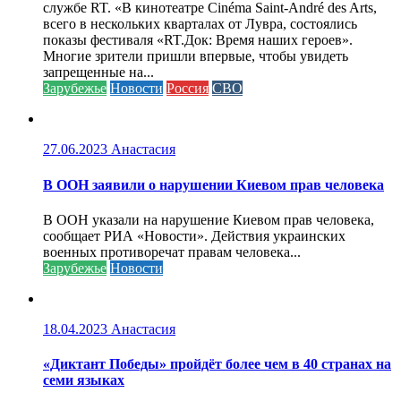
службе RT. «В кинотеатре Cinéma Saint-André des Arts,
всего в нескольких кварталах от Лувра, состоялись
показы фестиваля «RT.Док: Время наших героев».
Многие зрители пришли впервые, чтобы увидеть
запрещенные на...
Зарубежье
Новости
Россия
СВО
27.06.2023
Анастасия
В ООН заявили о нарушении Киевом прав человека
В ООН указали на нарушение Киевом прав человека,
сообщает РИА «Новости». Действия украинских
военных противоречат правам человека...
Зарубежье
Новости
18.04.2023
Анастасия
«Диктант Победы» пройдёт более чем в 40 странах на
семи языках