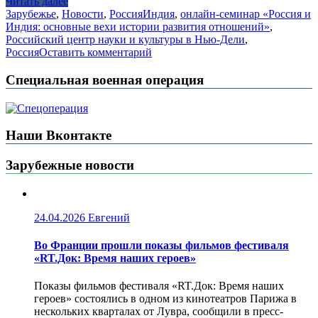
Читать далее
Зарубежье
,
Новости
,
Россия
Индия
,
онлайн-семинар «Россия и
Индия: основные вехи истории развития отношений»
,
Российский центр науки и культуры в Нью-Дели
,
Россия
Оставить комментарий
Специальная военная операция
Наши Вконтакте
Зарубежные новости
24.04.2026
Евгений
Во Франции прошли показы фильмов фестиваля
«RT.Док: Время наших героев»
Показы фильмов фестиваля «RT.Док: Время наших
героев» состоялись в одном из кинотеатров Парижа в
нескольких кварталах от Лувра, сообщили в пресс-