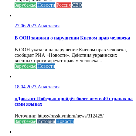
Зарубежье
Новости
Россия
СВО
27.06.2023
Анастасия
В ООН заявили о нарушении Киевом прав человека
В ООН указали на нарушение Киевом прав человека,
сообщает РИА «Новости». Действия украинских
военных противоречат правам человека...
Зарубежье
Новости
18.04.2023
Анастасия
«Диктант Победы» пройдёт более чем в 40 странах на
семи языках
Источник: https://russkiymir.ru/news/312425/
Зарубежье
История
Новости