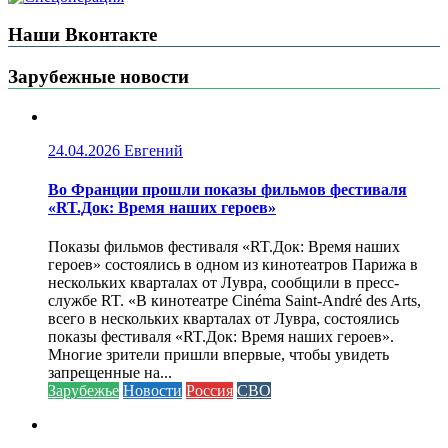
Наши Вконтакте
Зарубежные новости
24.04.2026
Евгений
Во Франции прошли показы фильмов фестиваля
«RT.Док: Время наших героев»
Показы фильмов фестиваля «RT.Док: Время наших
героев» состоялись в одном из кинотеатров Парижа в
нескольких кварталах от Лувра, сообщили в пресс-
службе RT. «В кинотеатре Cinéma Saint-André des Arts,
всего в нескольких кварталах от Лувра, состоялись
показы фестиваля «RT.Док: Время наших героев».
Многие зрители пришли впервые, чтобы увидеть
запрещенные на...
Зарубежье
Новости
Россия
СВО