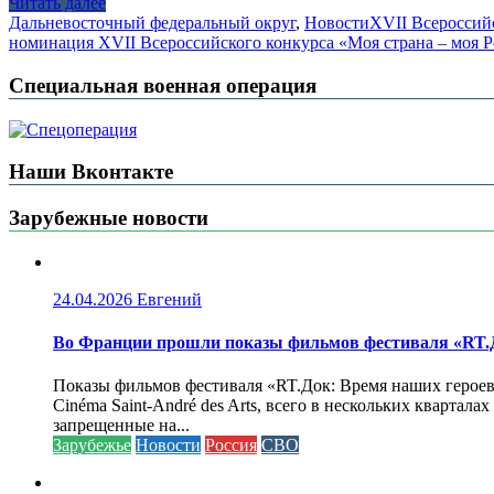
Читать далее
Дальневосточный федеральный округ
,
Новости
XVII Всероссий
номинация XVII Всероссийского конкурса «Моя страна – моя 
Специальная военная операция
Наши Вконтакте
Зарубежные новости
24.04.2026
Евгений
Во Франции прошли показы фильмов фестиваля «RT.Д
Показы фильмов фестиваля «RT.Док: Время наших героев»
Cinéma Saint-André des Arts, всего в нескольких кварта
запрещенные на...
Зарубежье
Новости
Россия
СВО