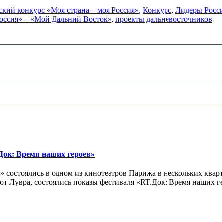
ский конкурс «Моя страна – моя Россия»
,
Конкурс
,
Лидеры Росс
Россия» – «Мой Дальний Восток»
,
проекты дальневосточников
ок: Время наших героев»
 состоялись в одном из кинотеатров Парижа в нескольких кварт
лах от Лувра, состоялись показы фестиваля «RT.Док: Время наших