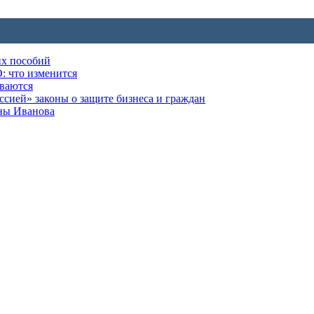
их пособий
: что изменится
ываются
ией» законы о защите бизнеса и граждан
оны Иванова