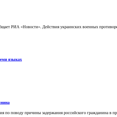
бщает РИА «Новости». Действия украинских военных противореч
семи языках
янина
я по поводу причины задержания российского гражданина в праж