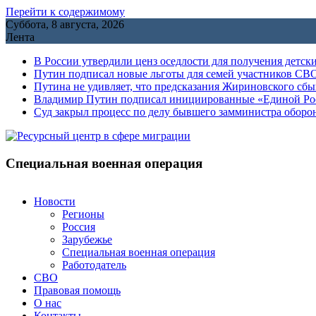
Перейти к содержимому
Суббота, 8 августа, 2026
Лента
В России утвердили ценз оседлости для получения детск
Путин подписал новые льготы для семей участников СВО
Путина не удивляет, что предсказания Жириновского сб
Владимир Путин подписал инициированные «Единой Росс
Cуд закрыл процесс по делу бывшего замминистра обор
Специальная военная операция
Новости
Регионы
Россия
Зарубежье
Специальная военная операция
Работодатель
СВО
Правовая помощь
О нас
Контакты