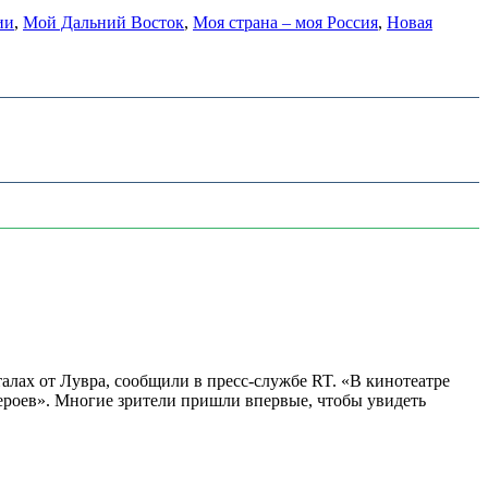
ии
,
Мой Дальний Восток
,
Моя страна – моя Россия
,
Новая
алах от Лувра, сообщили в пресс-службе RT. «В кинотеатре
 героев». Многие зрители пришли впервые, чтобы увидеть