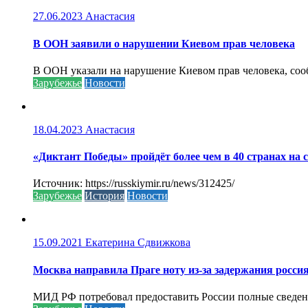
27.06.2023
Анастасия
В ООН заявили о нарушении Киевом прав человека
В ООН указали на нарушение Киевом прав человека, соо
Зарубежье
Новости
18.04.2023
Анастасия
«Диктант Победы» пройдёт более чем в 40 странах на 
Источник: https://russkiymir.ru/news/312425/
Зарубежье
История
Новости
15.09.2021
Екатерина Сдвижкова
Москва направила Праге ноту из-за задержания росси
МИД РФ потребовал предоставить России полные сведени