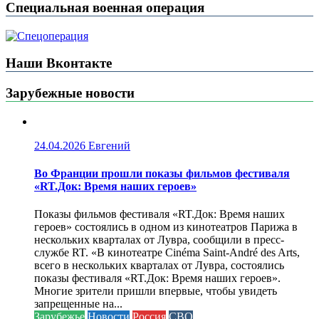
Специальная военная операция
Наши Вконтакте
Зарубежные новости
24.04.2026
Евгений
Во Франции прошли показы фильмов фестиваля
«RT.Док: Время наших героев»
Показы фильмов фестиваля «RT.Док: Время наших
героев» состоялись в одном из кинотеатров Парижа в
нескольких кварталах от Лувра, сообщили в пресс-
службе RT. «В кинотеатре Cinéma Saint-André des Arts,
всего в нескольких кварталах от Лувра, состоялись
показы фестиваля «RT.Док: Время наших героев».
Многие зрители пришли впервые, чтобы увидеть
запрещенные на...
Зарубежье
Новости
Россия
СВО