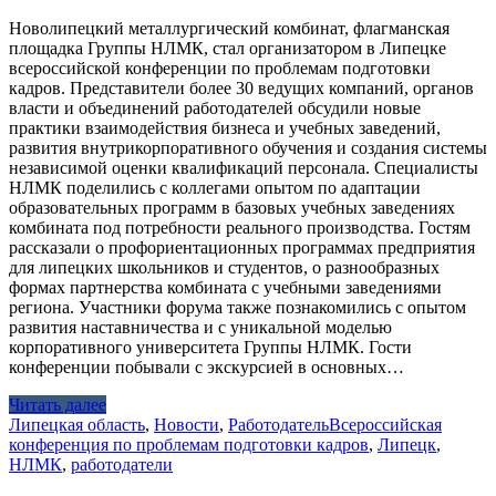
Новолипецкий металлургический комбинат, флагманская
площадка Группы НЛМК, стал организатором в Липецке
всероссийской конференции по проблемам подготовки
кадров. Представители более 30 ведущих компаний, органов
власти и объединений работодателей обсудили новые
практики взаимодействия бизнеса и учебных заведений,
развития внутрикорпоративного обучения и создания системы
независимой оценки квалификаций персонала. Специалисты
НЛМК поделились с коллегами опытом по адаптации
образовательных программ в базовых учебных заведениях
комбината под потребности реального производства. Гостям
рассказали о профориентационных программах предприятия
для липецких школьников и студентов, о разнообразных
формах партнерства комбината с учебными заведениями
региона. Участники форума также познакомились с опытом
развития наставничества и с уникальной моделью
корпоративного университета Группы НЛМК. Гости
конференции побывали с экскурсией в основных…
Читать далее
Липецкая область
,
Новости
,
Работодатель
Всероссийская
конференция по проблемам подготовки кадров
,
Липецк
,
НЛМК
,
работодатели