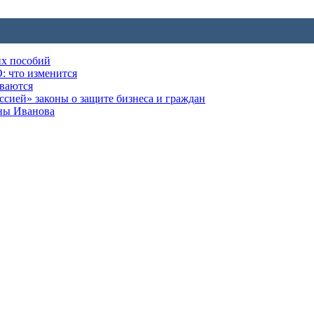
их пособий
: что изменится
ываются
ией» законы о защите бизнеса и граждан
оны Иванова