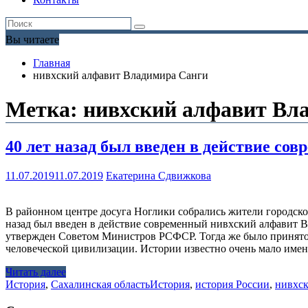
Вы читаете
Главная
нивхский алфавит Владимира Санги
Метка:
нивхский алфавит Вл
40 лет назад был введен в действие с
11.07.2019
11.07.2019
Екатерина Сдвижкова
В районном центре досуга Ноглики собрались жители городског
назад был введен в действие современный нивхский алфавит В
утвержден Советом Министров РСФСР. Тогда же было принято 
человеческой цивилизации. Истории известно очень мало имен
Читать далее
История
,
Сахалинская область
История
,
история России
,
нивхск