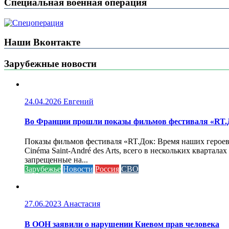
Специальная военная операция
Наши Вконтакте
Зарубежные новости
24.04.2026
Евгений
Во Франции прошли показы фильмов фестиваля «RT.Д
Показы фильмов фестиваля «RT.Док: Время наших героев»
Cinéma Saint-André des Arts, всего в нескольких кварта
запрещенные на...
Зарубежье
Новости
Россия
СВО
27.06.2023
Анастасия
В ООН заявили о нарушении Киевом прав человека