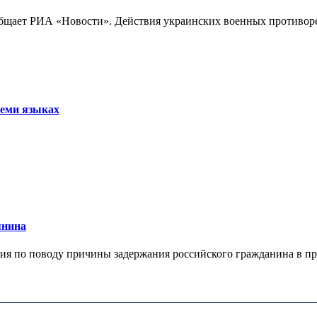
бщает РИА «Новости». Действия украинских военных противореч
семи языках
янина
я по поводу причины задержания российского гражданина в праж