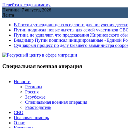
Перейти к содержимому
Пятница, 7 августа, 2026
Лента
В России утвердили ценз оседлости для получения детск
Путин подписал новые льготы для семей участников СВО
Путина не удивляет, что предсказания Жириновского сб
Владимир Путин подписал инициированные «Единой Росс
Cуд закрыл процесс по делу бывшего замминистра обор
Специальная военная операция
Новости
Регионы
Россия
Зарубежье
Специальная военная операция
Работодатель
СВО
Правовая помощь
О нас
Контакты