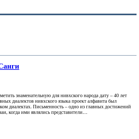
 Санги
метить знаменательную для нивхского народа дату – 40 лет
вных диалектов нивхского языка проект алфавита был
ком диалектах. Письменность – одно из главных достижений
чаи, когда ими являлись представители…