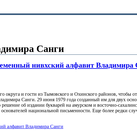
адимира Санги
овременный нивхский алфавит Владимира
о округа и гости из Тымовского и Охинского районов, чтобы от
ладимира Санги. 29 июня 1979 года созданный им для двух осно
решение об издании букварей на амурском и восточно-сахалинс
 основателей национальной письменности. Еще более редки слу
ий алфавит Владимира Санги