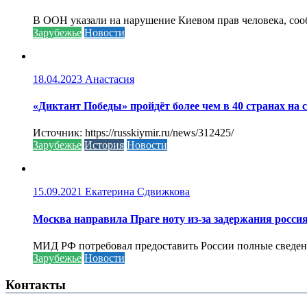
В ООН указали на нарушение Киевом прав человека, соо
Зарубежье
Новости
18.04.2023
Анастасия
«Диктант Победы» пройдёт более чем в 40 странах на 
Источник: https://russkiymir.ru/news/312425/
Зарубежье
История
Новости
15.09.2021
Екатерина Сдвижкова
Москва направила Праге ноту из-за задержания росси
МИД РФ потребовал предоставить России полные сведени
Зарубежье
Новости
Контакты