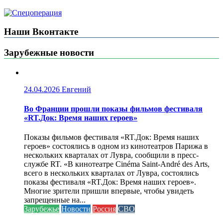
Наши Вконтакте
Зарубежные новости
24.04.2026
Евгений
Во Франции прошли показы фильмов фестиваля
«RT.Док: Время наших героев»
Показы фильмов фестиваля «RT.Док: Время наших
героев» состоялись в одном из кинотеатров Парижа в
нескольких кварталах от Лувра, сообщили в пресс-
службе RT. «В кинотеатре Cinéma Saint-André des Arts,
всего в нескольких кварталах от Лувра, состоялись
показы фестиваля «RT.Док: Время наших героев».
Многие зрители пришли впервые, чтобы увидеть
запрещенные на...
Зарубежье
Новости
Россия
СВО