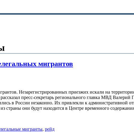
ы
нелегальных мигрантов
рантов. Незарегистрированных приезжих искали на территории
рассказал пресс-секретарь регионального главка МВД Валерий Г
дились в России незаконно. Их привлекли к административной о
а из страны они будут находится в Центре временного содержа
легальные мигранты
,
рейд