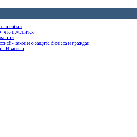
их пособий
: что изменится
ываются
ией» законы о защите бизнеса и граждан
оны Иванова