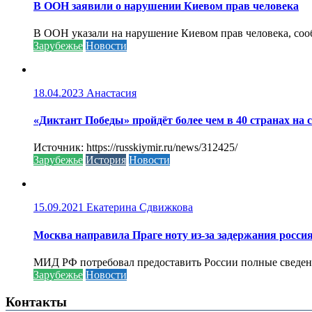
В ООН заявили о нарушении Киевом прав человека
В ООН указали на нарушение Киевом прав человека, соо
Зарубежье
Новости
18.04.2023
Анастасия
«Диктант Победы» пройдёт более чем в 40 странах на 
Источник: https://russkiymir.ru/news/312425/
Зарубежье
История
Новости
15.09.2021
Екатерина Сдвижкова
Москва направила Праге ноту из-за задержания росси
МИД РФ потребовал предоставить России полные сведени
Зарубежье
Новости
Контакты