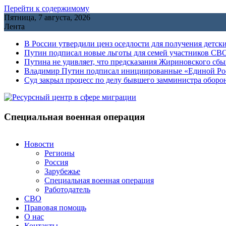
Перейти к содержимому
Пятница, 7 августа, 2026
Лента
В России утвердили ценз оседлости для получения детск
Путин подписал новые льготы для семей участников СВО
Путина не удивляет, что предсказания Жириновского сб
Владимир Путин подписал инициированные «Единой Росс
Cуд закрыл процесс по делу бывшего замминистра обор
Специальная военная операция
Новости
Регионы
Россия
Зарубежье
Специальная военная операция
Работодатель
СВО
Правовая помощь
О нас
Контакты