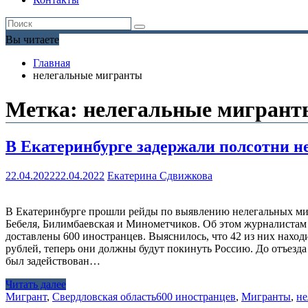
Вы читаете
Главная
нелегальные мигранты
Метка:
нелегальные мигрант
​В Екатеринбурге задержали полсотни 
22.04.2022
22.04.2022
Екатерина Сдвижкова
В Екатеринбурге прошли рейды по выявлению нелегальных миг
Бебеля, Билимбаевская и Минометчиков. Об этом журналистам 
доставлены 600 иностранцев. Выяснилось, что 42 из них нахо
рублей, теперь они должны будут покинуть Россию. До отъезд
был задействован…
Читать далее
Мигрант
,
Свердловская область
600 иностранцев
,
Мигранты
,
не