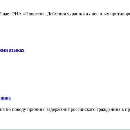
бщает РИА «Новости». Действия украинских военных противореч
семи языках
янина
я по поводу причины задержания российского гражданина в праж