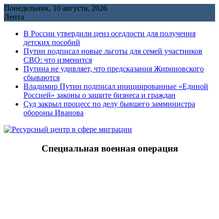
Перейти
Понедельник, 10 августа, 2026
к
Лента
содержимому
В России утвердили ценз оседлости для получения
детских пособий
Путин подписал новые льготы для семей участников
СВО: что изменится
Путина не удивляет, что предсказания Жириновского
сбываются
Владимир Путин подписал инициированные «Единой
Россией» законы о защите бизнеса и граждан
Cуд закрыл процесс по делу бывшего замминистра
обороны Иванова
Специальная военная операция