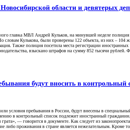
 Новосибирской области и девятерых де
ного главка МВЛ Андрей Кульков, на минувшей неделе полиция
 словам Кулькова, были проверены 122 объекта, из них – 104 ж
изация. Также полиция посетила места регистрации иностранны
одательства, взыскано штрафов на сумму 852 тысячи рублей. Ф
ебывания будут вносить в контрольный 
ли условия пребывания в России, будут внесены в специальный
чению в контрольный список подлежит иностранный гражданин
рата», — говорится в документе. Как следует из законопроекта,
ие либо проживания в стране является нежелательным. Кроме т