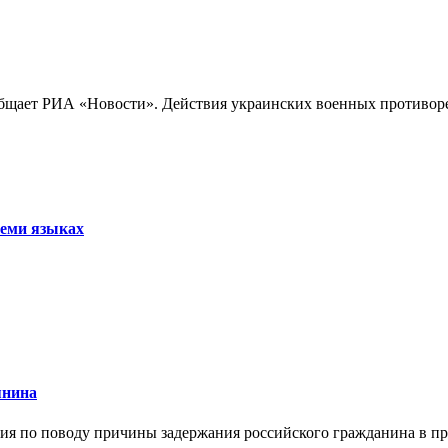
бщает РИА «Новости». Действия украинских военных противореч
семи языках
янина
я по поводу причины задержания российского гражданина в праж