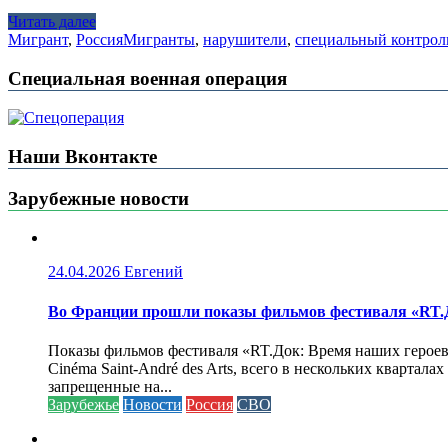
Читать далее
Мигрант
,
Россия
Мигранты
,
нарушители
,
специальный контрол
Специальная военная операция
Наши Вконтакте
Зарубежные новости
24.04.2026
Евгений
Во Франции прошли показы фильмов фестиваля «RT.Д
Показы фильмов фестиваля «RT.Док: Время наших героев»
Cinéma Saint-André des Arts, всего в нескольких кварта
запрещенные на...
Зарубежье
Новости
Россия
СВО