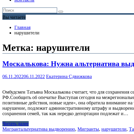
Вы читаете
Главная
нарушители
Метка:
нарушители
Москалькова: Нужна альтернатива выд
06.11.2022
06.11.2022
Екатерина Сдвижкова
Омбудсмен Татьяна Москалькова считает, что для сохранения
РФ.Сообщить об опечатке Выступая сегодня на межрегионально
позитивные действия, новые идеи», она обратила внимание на
нарушение, подлежит административному штрафу и выдворению.
сохранения семей, так как нередко депортации подлежат и…
Читать далее
Мигрант
альтернатива выдворению
,
Мигранты
,
нарушители
,
Та