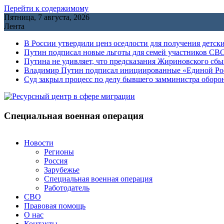
Перейти к содержимому
Пятница, 7 августа, 2026
Лента
В России утвердили ценз оседлости для получения детск
Путин подписал новые льготы для семей участников СВО
Путина не удивляет, что предсказания Жириновского сб
Владимир Путин подписал инициированные «Единой Росс
Cуд закрыл процесс по делу бывшего замминистра обор
Специальная военная операция
Новости
Регионы
Россия
Зарубежье
Специальная военная операция
Работодатель
СВО
Правовая помощь
О нас
Контакты