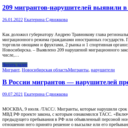
209 мигрантов-нарушителей выявили в
26.01.2022
Екатерина Сдвижкова
Как доложил губернатору Андрею Травникову глава региональ
миграционного режима гражданами иностранных государств. По
торговли овощами и фруктами, 2 рынка и 1 спортивная орган
Новосибирска. – Выявлено 209 нарушений миграционного закон
числе,…
Читать далее
Мигрант
,
Новосибирская область
Мигранты
,
нарушители
В России мигрантов — нарушителей пр
09.07.2021
Екатерина Сдвижкова
МОСКВА, 9 июля. /ТАСС/. Мигранты, которые нарушили срок и
МВД РФ проекте закона, с которым ознакомился ТАСС. «Вклю
предыдущего пребывания в РФ или объявленный персоной нон г
отношении него принято решение о высылке или его пребыван