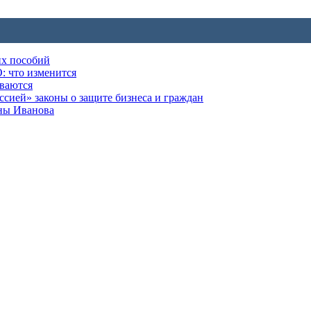
их пособий
: что изменится
ываются
ией» законы о защите бизнеса и граждан
оны Иванова