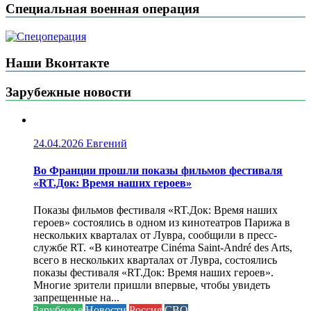
Специальная военная операция
Наши Вконтакте
Зарубежные новости
24.04.2026
Евгений
Во Франции прошли показы фильмов фестиваля
«RT.Док: Время наших героев»
Показы фильмов фестиваля «RT.Док: Время наших
героев» состоялись в одном из кинотеатров Парижа в
нескольких кварталах от Лувра, сообщили в пресс-
службе RT. «В кинотеатре Cinéma Saint-André des Arts,
всего в нескольких кварталах от Лувра, состоялись
показы фестиваля «RT.Док: Время наших героев».
Многие зрители пришли впервые, чтобы увидеть
запрещенные на...
Зарубежье
Новости
Россия
СВО