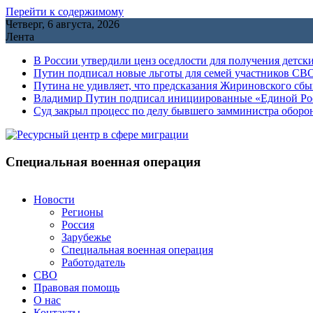
Перейти к содержимому
Четверг, 6 августа, 2026
Лента
В России утвердили ценз оседлости для получения детск
Путин подписал новые льготы для семей участников СВО
Путина не удивляет, что предсказания Жириновского сб
Владимир Путин подписал инициированные «Единой Росс
Cуд закрыл процесс по делу бывшего замминистра обор
Специальная военная операция
Новости
Регионы
Россия
Зарубежье
Специальная военная операция
Работодатель
СВО
Правовая помощь
О нас
Контакты