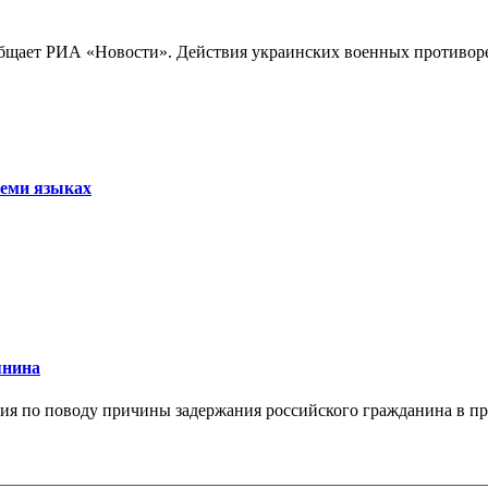
бщает РИА «Новости». Действия украинских военных противореч
семи языках
янина
я по поводу причины задержания российского гражданина в праж