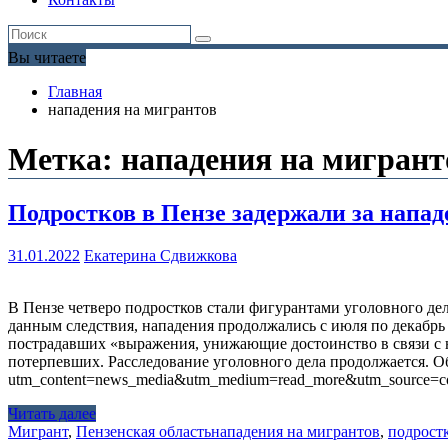
Вы читаете
Главная
нападения на мигрантов
Метка:
нападения на мигрант
Подростков в Пензе задержали за напад
31.01.2022
Екатерина Сдвижкова
В Пензе четверо подростков стали фигурантами уголовного де
данным следствия, нападения продолжались с июля по декабрь 
пострадавших «выражения, унижающие достоинство в связи с 
потерпевших. Расследование уголовного дела продолжается. Об э
utm_content=news_media&utm_medium=read_more&utm_source=co
Читать далее
Мигрант
,
Пензенская область
нападения на мигрантов
,
подрост