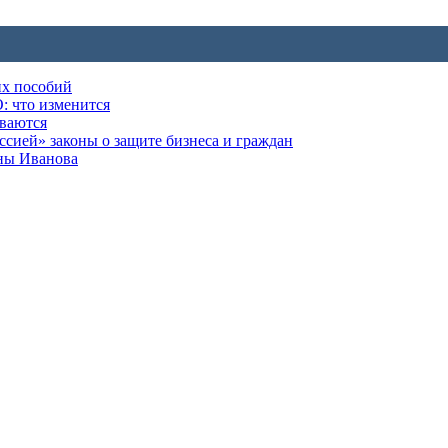
их пособий
: что изменится
ываются
ией» законы о защите бизнеса и граждан
оны Иванова