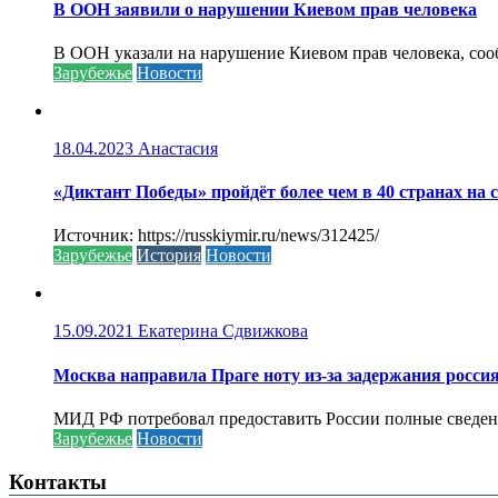
В ООН заявили о нарушении Киевом прав человека
В ООН указали на нарушение Киевом прав человека, соо
Зарубежье
Новости
18.04.2023
Анастасия
«Диктант Победы» пройдёт более чем в 40 странах на 
Источник: https://russkiymir.ru/news/312425/
Зарубежье
История
Новости
15.09.2021
Екатерина Сдвижкова
Москва направила Праге ноту из-за задержания росси
МИД РФ потребовал предоставить России полные сведени
Зарубежье
Новости
Контакты