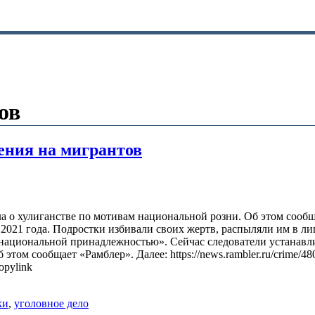
ов
ения на мигрантов
ла о хулиганстве по мотивам национальной розни. Об этом сооб
2021 года. Подростки избивали своих жертв, распыляли им в лиц
национальной принадлежностью». Сейчас следователи устанавли
том сообщает «Рамблер». Далее: https://news.rambler.ru/crime/48
pylink
ки
,
уголовное дело